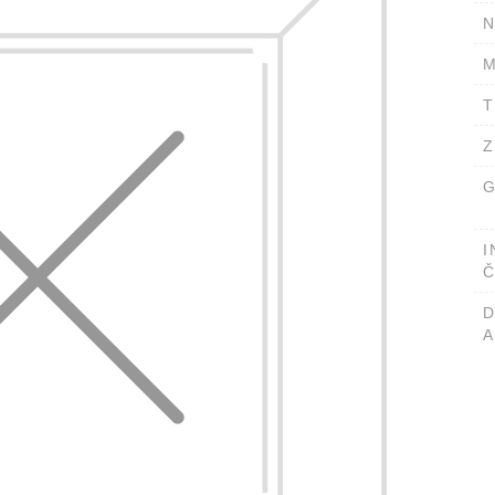
N
M
T
Z
G
I
Č
A