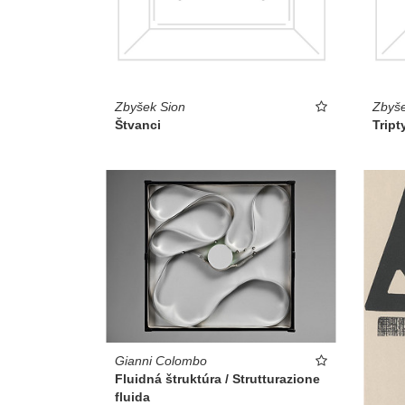
Zbyšek Sion
Zbyše
Štvanci
Tript
Gianni Colombo
Fluidná štruktúra / Strutturazione
fluida