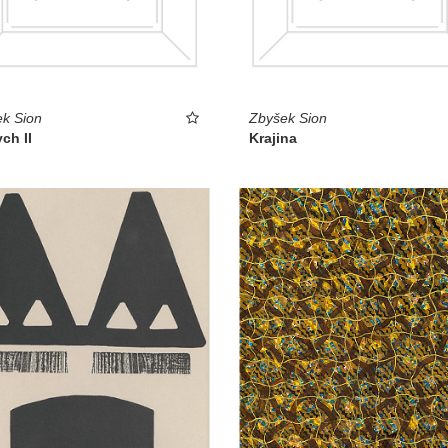
k Sion
Zbyšek Sion
ych II
Krajina