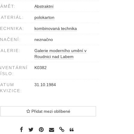
ÁMĚT:
Abstraktní
ATERIÁL:
polokarton
ECHNIKA:
kombinovaná technika
NAČENÍ:
neznačno
ALERIE:
Galerie moderního umění v
Roudnici nad Labem
NVENTÁRNÍ
K0382
ÍSLO:
DATUM
31.10.1984
KVIZICE:
Přidat mezi oblíbené