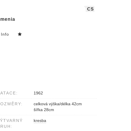
CS
menia
Info
ATACE:
1962
ROZMĚRY:
celková výška/délka 42cm
šířka 28cm
VÝTVARNÝ
kresba
RUH: