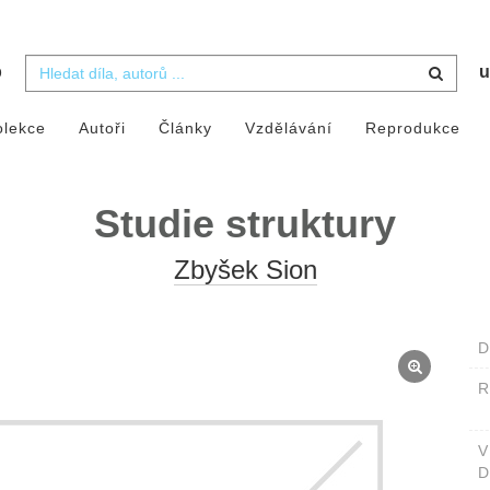
b
u
olekce
Autoři
Články
Vzdělávání
Reprodukce
Studie struktury
Zbyšek Sion
D
D