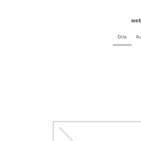
we
Díla
K