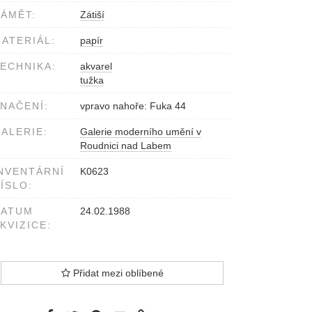
ÁMĚT:
Zátiší
ATERIÁL:
papír
ECHNIKA:
akvarel
tužka
NAČENÍ:
vpravo nahoře: Fuka 44
ALERIE:
Galerie moderního umění v
Roudnici nad Labem
NVENTÁRNÍ
K0623
ÍSLO:
DATUM
24.02.1988
KVIZICE:
Přidat mezi oblíbené