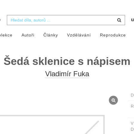
b
u
olekce
Autoři
Články
Vzdělávání
Reprodukce
Šedá sklenice s nápisem
Vladimír Fuka
D
D