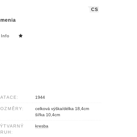
CS
menia
Info
ATACE:
1944
ROZMĚRY:
celková výška/délka 18,4cm
šířka 10,4cm
VÝTVARNÝ
kresba
RUH: