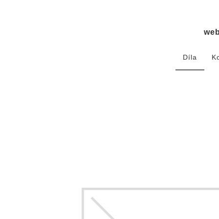
we
Díla
K