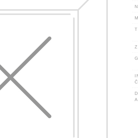
N
M
T
Z
G
I
Č
A