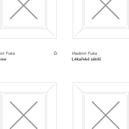
mír Fuka
Vladimír Fuka
nice
Lékařské zátiší