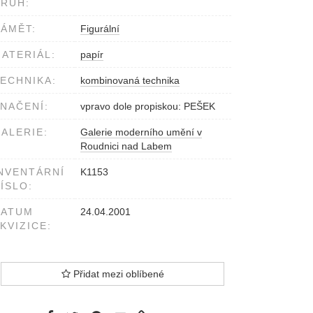
RUH:
ÁMĚT:
Figurální
ATERIÁL:
papír
ECHNIKA:
kombinovaná technika
NAČENÍ:
vpravo dole propiskou: PEŠEK
ALERIE:
Galerie moderního umění v
Roudnici nad Labem
NVENTÁRNÍ
K1153
ÍSLO:
DATUM
24.04.2001
KVIZICE:
Přidat mezi oblíbené