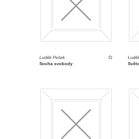
Luděk Pešek
Ludě
Socha svobody
Světc