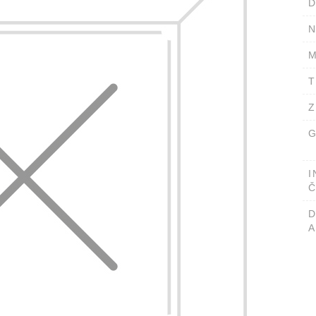
D
N
M
T
Z
G
I
Č
A