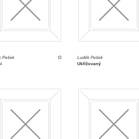
k Pešek
Luděk Pešek
i
Ukřižovaný