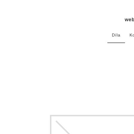
we
Díla
K