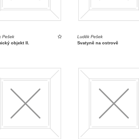
k Pešek
Luděk Pešek
cký objekt II.
Svatyně na ostrově