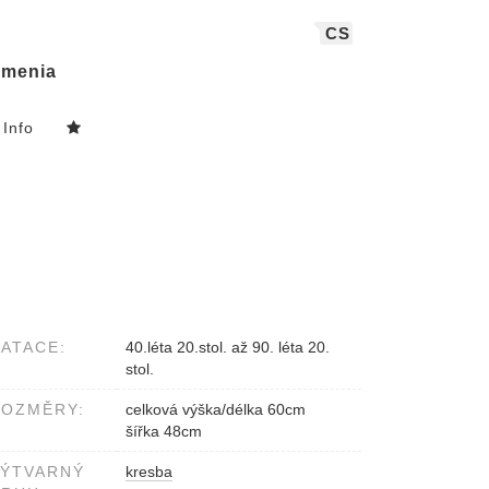
CS
menia
Info
ATACE:
40.léta 20.stol. až 90. léta 20.
stol.
ROZMĚRY:
celková výška/délka 60cm
šířka 48cm
VÝTVARNÝ
kresba