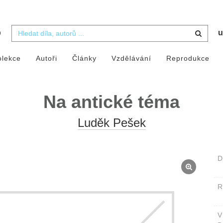
b
u
olekce
Autoři
Články
Vzdělávání
Reprodukce
Na antické téma
Luděk Pešek
D