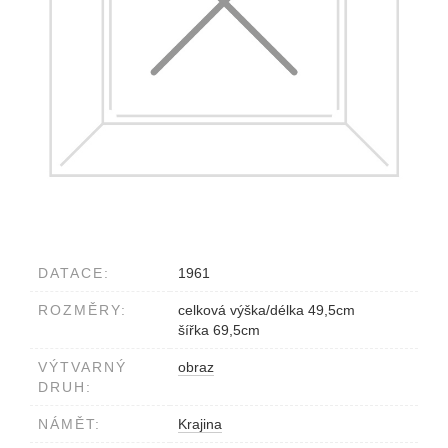
DATACE:
1961
ROZMĚRY:
celková výška/délka 49,5cm
šířka 69,5cm
VÝTVARNÝ
obraz
DRUH:
NÁMĚT:
Krajina