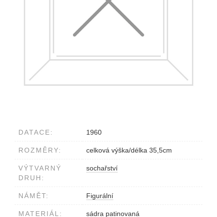
DATACE:
1960
ROZMĚRY:
celková výška/délka 35,5cm
VÝTVARNÝ
sochařství
DRUH:
NÁMĚT:
Figurální
MATERIÁL:
sádra patinovaná