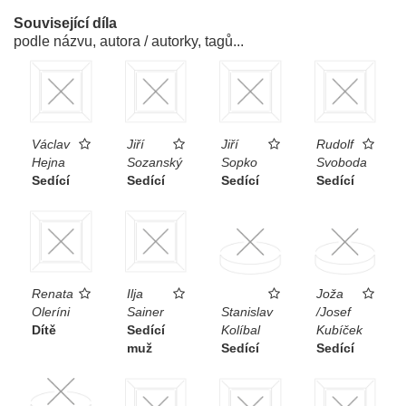
Související díla
podle názvu, autora / autorky, tagů...
Václav
Jiří
Jiří
Rudolf
Hejna
Sozanský
Sopko
Svoboda
Sedící
Sedící
Sedící
Sedící
Renata
Ilja
Joža
Oleríni
Sainer
Stanislav
/Josef
Dítě
Sedící
Kolíbal
Kubíček
muž
Sedící
Sedící