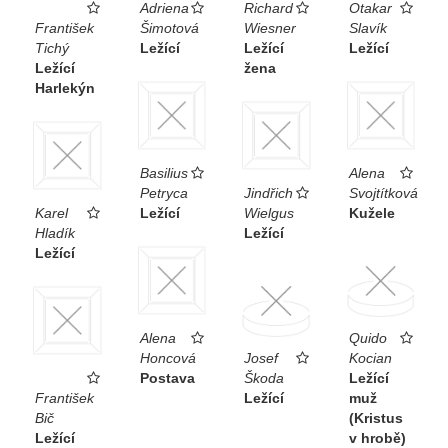
Adriena
Richard
Otakar
František
Šimotová
Wiesner
Slavík
Tichý
Ležící
Ležící
Ležící
Ležící
žena
Harlekýn
Basilius
Alena
Petryca
Jindřich
Svojtítková
Karel
Ležící
Wielgus
Kužele
Hladík
Ležící
Ležící
Alena
Quido
Honcová
Josef
Kocian
Postava
Škoda
Ležící
František
Ležící
muž
Bič
(Kristus
Ležící
v hrobě)