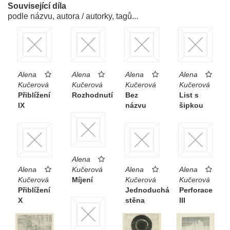
Související díla
podle názvu, autora / autorky, tagů...
Alena
Alena
Alena
Alena
Kučerová
Kučerová
Kučerová
Kučerová
Přiblížení
Rozhodnutí
Bez
List s
IX
názvu
šipkou
Alena
Alena
Kučerová
Alena
Alena
Kučerová
Míjení
Kučerová
Kučerová
Přiblížení
Jednoduchá
Perforace
X
stěna
III