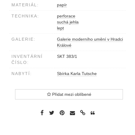
MATERIÁL:
papír
TECHNIKA:
perforace
suchá jehla
lept
GALERIE:
Galerie moderního umění v Hradci
Králové
INVENTÁRNÍ
SKT 383/1
ČÍSLO:
NABYTÍ:
Sbírka Karla Tutsche
Přidat mezi oblíbené