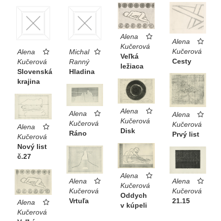
Alena
Alena
Kučerová
Kučerová
Alena
Michal
Veľká
Cesty
Kučerová
Ranný
ležiaca
Slovenská
Hladina
krajina
Alena
Alena
Alena
Kučerová
Kučerová
Kučerová
Alena
Disk
Ráno
Prvý list
Kučerová
Nový list
č.27
Alena
Alena
Alena
Kučerová
Kučerová
Kučerová
Oddych
21.15
Vrtuľa
Alena
v kúpeli
Kučerová