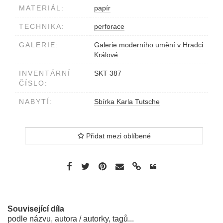
MATERIÁL:
papír
TECHNIKA:
perforace
GALERIE:
Galerie moderního umění v Hradci
Králové
INVENTÁRNÍ
SKT 387
ČÍSLO:
NABYTÍ:
Sbírka Karla Tutsche
Přidat mezi oblíbené
Související díla
podle názvu, autora / autorky, tagů...