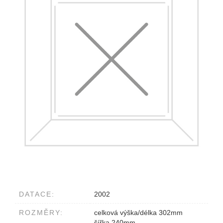
DATACE:
2002
ROZMĚRY:
celková výška/délka 302mm
šířka 240mm