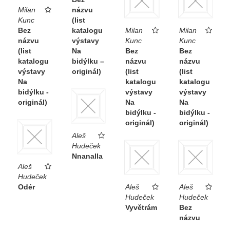
Milan
názvu
Kunc
(list
Bez
katalogu
Milan
Milan
názvu
výstavy
Kunc
Kunc
(list
Na
Bez
Bez
katalogu
bidýlku –
názvu
názvu
výstavy
originál)
(list
(list
Na
katalogu
katalogu
bidýlku -
výstavy
výstavy
originál)
Na
Na
bidýlku -
bidýlku -
originál)
originál)
Aleš
Hudeček
Nnanalla
Aleš
Hudeček
Odér
Aleš
Aleš
Hudeček
Hudeček
Vyvětrám
Bez
názvu