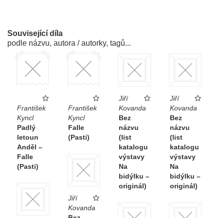
Související díla
podle názvu, autora / autorky, tagů...
Jiří
Jiří
František
František
Kovanda
Kovanda
Kyncl
Kyncl
Bez
Bez
Padlý
Falle
názvu
názvu
letoun
(Pasti)
(list
(list
Anděl –
katalogu
katalogu
Falle
výstavy
výstavy
(Pasti)
Na
Na
bidýlku –
bidýlku –
originál)
originál)
Jiří
Kovanda
Bez