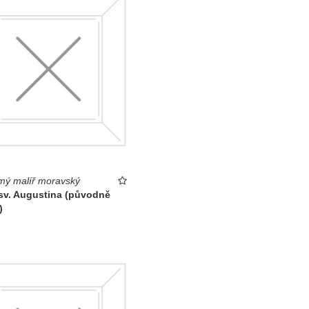
ý malíř moravský
sv. Augustina (původně
)