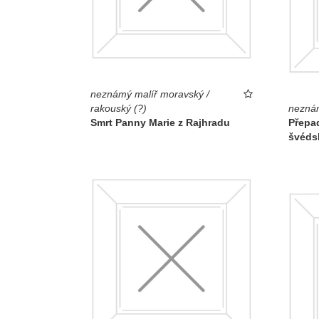
neznámý malíř moravský /
rakouský (?)
neznám
Smrt Panny Marie z Rajhradu
Přepad
švéds