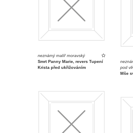
neznámý malíř moravský
Smrt Panny Marie, revers Tupení
neznám
Krista před ukřižováním
pod vl
Mše s