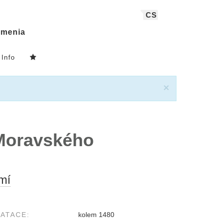
CS
menia
Info
×
 Moravského
mí
ATACE:
kolem 1480