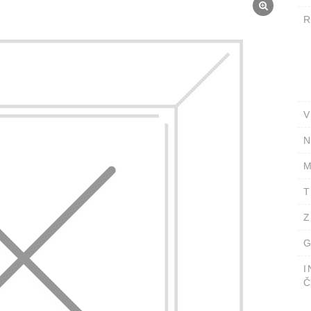
V
N
M
T
Z
G
I
Č