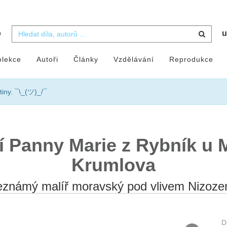
b
u
olekce
Autoři
Články
Vzdělávání
Reprodukce
tiny. ¯\_(ツ)_/¯
 Panny Marie z Rybník u
Krumlova
eznámý malíř moravský pod vlivem Nizoze
D