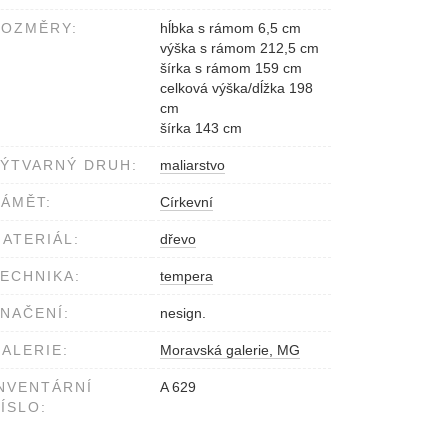
ROZMĚRY:
hĺbka s rámom 6,5 cm
výška s rámom 212,5 cm
šírka s rámom 159 cm
celková výška/dĺžka 198
cm
šírka 143 cm
ÝTVARNÝ DRUH:
maliarstvo
ÁMĚT:
Církevní
ATERIÁL:
dřevo
ECHNIKA:
tempera
NAČENÍ:
nesign.
ALERIE:
Moravská galerie, MG
NVENTÁRNÍ
A 629
ÍSLO: