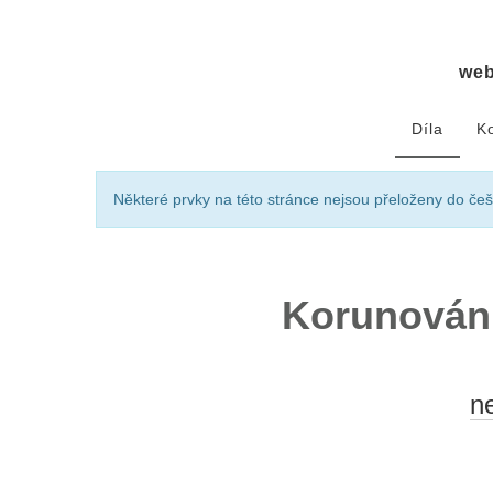
we
Díla
K
Některé prvky na této stránce nejsou přeloženy do češ
Korunování
n