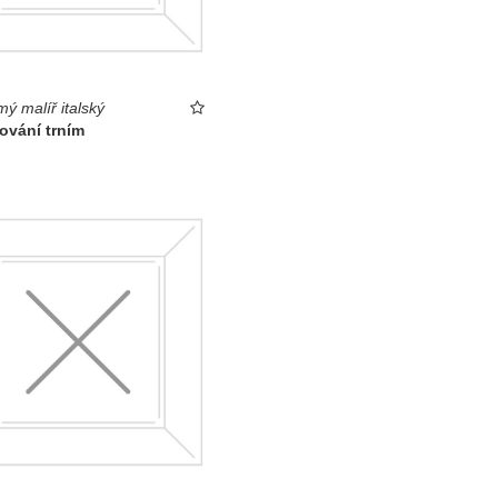
ý malíř italský
ování trním