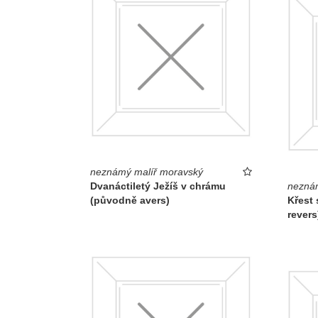
neznámý malíř moravský
Dvanáctiletý Ježíš v chrámu
neznám
(původně avers)
Křest 
revers