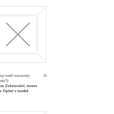
ý malíř moravský
ský?)
ze Zvěstování, revers
s Trpitel v tumbě