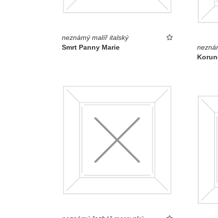
neznámý malíř italský
Smrt Panny Marie
neznám
Korun