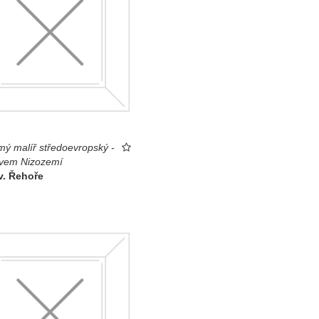
ý malíř středoevropský -
ivem Nizozemí
v. Řehoře