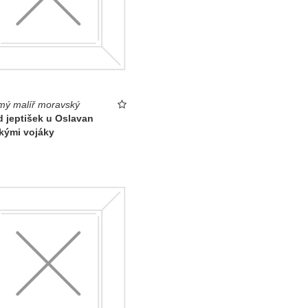
ý malíř moravský
 jeptišek u Oslavan
kými vojáky