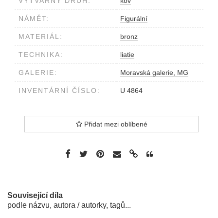
VÝTVARNÝ DRUH:
kov
NÁMĚT:
Figurální
MATERIÁL:
bronz
TECHNIKA:
liatie
GALERIE:
Moravská galerie, MG
INVENTÁRNÍ ČÍSLO:
U 4864
Přidat mezi oblíbené
Související díla
podle názvu, autora / autorky, tagů...