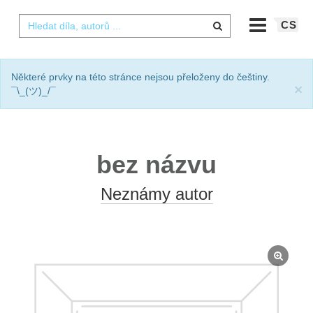
CS
Některé prvky na této stránce nejsou přeloženy do češtiny.
×
¯\_(ツ)_/¯
bez názvu
Neznámy autor