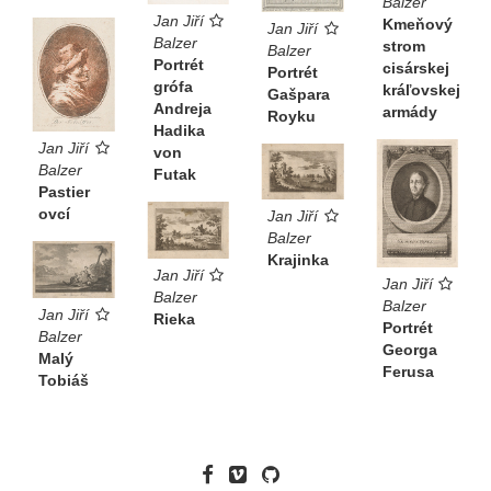
Balzer
Jan Jiří
Kmeňový
Jan Jiří
Balzer
strom
Balzer
Portrét
cisárskej
Portrét
grófa
kráľovskej
Gašpara
Andreja
armády
Royku
Hadika
Jan Jiří
von
Balzer
Futak
Pastier
ovcí
Jan Jiří
Balzer
Krajinka
Jan Jiří
Jan Jiří
Balzer
Balzer
Jan Jiří
Rieka
Portrét
Balzer
Georga
Malý
Ferusa
Tobiáš