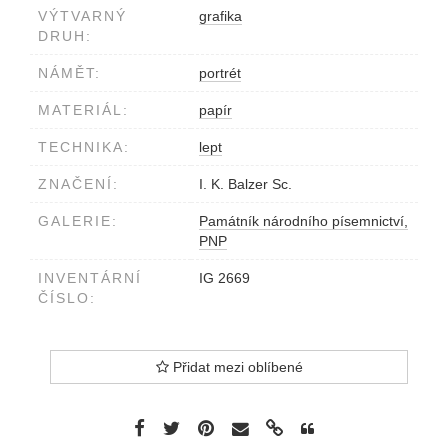
VÝTVARNÝ
grafika
DRUH:
NÁMĚT:
portrét
MATERIÁL:
papír
TECHNIKA:
lept
ZNAČENÍ:
I. K. Balzer Sc.
GALERIE:
Památník národního písemnictví,
PNP
INVENTÁRNÍ
IG 2669
ČÍSLO:
Přidat mezi oblíbené