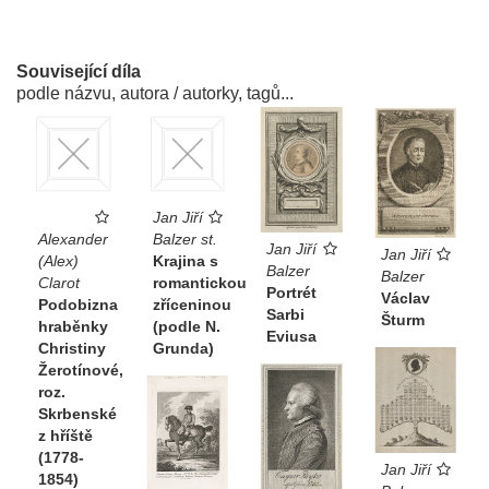
Související díla
podle názvu, autora / autorky, tagů...
Jan Jiří
Alexander
Balzer st.
Jan Jiří
Jan Jiří
(Alex)
Krajina s
Balzer
Balzer
Clarot
romantickou
Portrét
Václav
Podobizna
zříceninou
Sarbi
Šturm
hraběnky
(podle N.
Eviusa
Christiny
Grunda)
Žerotínové,
roz.
Skrbenské
z hříště
(1778-
Jan Jiří
1854)