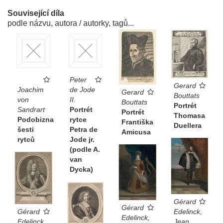
Související díla
podle názvu, autora / autorky, tagů...
Peter
Gerard
Joachim
de Jode
Gerard
Bouttats
von
II.
Bouttats
Portrét
Sandrart
Portrét
Portrét
Thomasa
Podobizna
rytce
Františka
Duellera
šesti
Petra de
Amicusa
rytců
Jode jr.
(podle A.
van
Dycka)
Gérard
Gérard
Gérard
Edelinck,
Edelinck,
Edelinck,
Jean