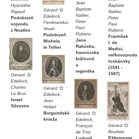
Jean
Hyacinthe
Baptiste
Baptiste
Gérard
Rigaud
Nattier,
Nattier,
Edelinck,
Podobizeň
Peter
Peter
Ferdinandus
vojvodu
Paul
Paul
Vouet
z Noatles
Rubens
Rubens
Podobizeň
František
Jana
Michela
I. de
Rakúska,
le Tellier
Medici,
francúzska
veľkovojvoda
kráľovná
toskánsky
a
(1541 -
regentka
1587)
Gérard
Edelinck,
Charles
Gérard
Le Brun
Edelinck,
Israel
Jean
Silvestre
Hellart
Burgundské
Gérard
knieža
Edelinck,
Gerard
François
Bouttats
de Troy
P.Hieronym
Ľudovít