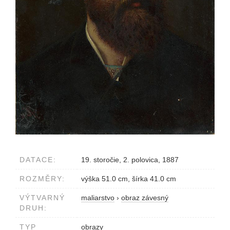
DATACE:
19. storočie, 2. polovica, 1887
ROZMĚRY:
výška 51.0 cm, šírka 41.0 cm
VÝTVARNÝ
maliarstvo
›
obraz závesný
DRUH:
TYP
obrazy