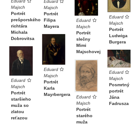
Eduard
Eduard
Majsch
Majsch
Portrét
Portrét
Eduard
prešporského
Filipa
Eduard
Majsch
richtára
Mayera
Majsch
Portrét
Michala
Portrét
Ludwiga
Dobrovitsa
slečny
Burgera
Mimi
Majschovej
Eduard
Eduard
Majsch
Majsch
Eduard
Portrét
Posmrtný
Majsch
Karla
portrét
Portrét
Mayrbergera
Eduard
Jána
staršieho
Majsch
Fadrusza
muža so
Portrét
zlatou
starého
reťazou
muža