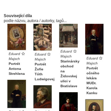
Související díla
podle názvu, autora / autorky, tagů...
Eduard
Eduard
Eduard
Majsch
Eduard
Majsch
Majsch
Starinársky
Majsch
Portrét
Portrét
obchod
Portrét
Antona
Žofie
na
očného
Strehlena
Tóth
Židovskej
lekára
Ludwigovej
ulici v
MUDr.
Bratislave
Karola
Kanku