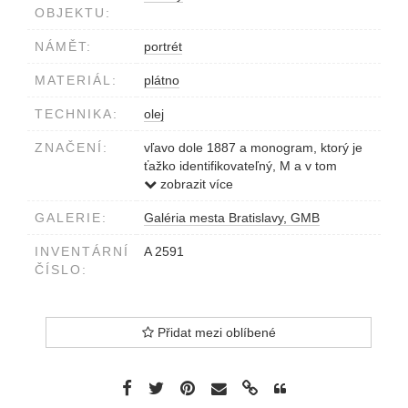
OBJEKTU:
NÁMĚT:
portrét
MATERIÁL:
plátno
TECHNIKA:
olej
ZNAČENÍ:
vľavo dole 1887 a monogram, ktorý je
ťažko identifikovateľný, M a v tom
písmeno E alebo C alebo U ?
zobrazit více
GALERIE:
Galéria mesta Bratislavy, GMB
INVENTÁRNÍ
A 2591
ČÍSLO:
Přidat mezi oblíbené