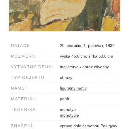
DATACE:
20. storočie, 1. polovica, 1932
ROZMĚRY:
výška 45.0 cm, šírka 53.0 cm
VÝTVARNÝ DRUH:
maliarstvo
›
obraz závesný
TYP OBJEKTU:
obrazy
NÁMĚT:
figurálny motív
MATERIÁL:
papír
TECHNIKA:
monotyp
monotypie
ZNAČENÍ:
vpravo dole červenou Palugyay