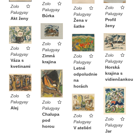
Zolo
Zolo
Zolo
Zolo
Palugyay
Palugyay
Palugyay
Palugyay
Búrka
Akt ženy
Profil
Žena v
ženy
šatke
Zolo
Zolo
Palugyay
Palugyay
Zolo
Zimná
Zolo
Váza s
Palugyay
krajina
Palugyay
kvetinami
Horská
Letné
krajina s
odpoludnie
vidienčankou
na
horách
Zolo
Palugyay
Zolo
Alej
Palugyay
Chalupa
Zolo
Zolo
pod
Palugyay
Palugyay
horou
V ateliéri
Jar