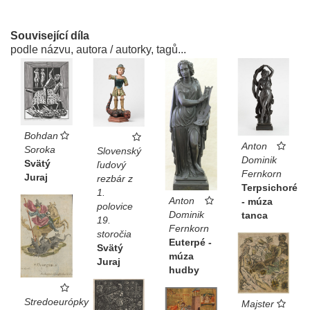
Související díla
podle názvu, autora / autorky, tagů...
Bohdan
Anton
Soroka
Slovenský
Dominik
Svätý
ľudový
Fernkorn
Juraj
rezbár z
Terpsichoré
1.
Anton
- múza
polovice
Dominik
tanca
19.
Fernkorn
storočia
Euterpé -
Svätý
múza
Juraj
hudby
Stredoeurópky
Majster