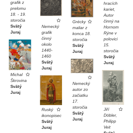
grafik z
hracích
prelomu
kariet,
18. - 19.
Autor
storočia
činný na
Grécky
Svätý
Nemecký
Hornom
maliar z
Juraj
grafik
Rýne v
konca 18.
činný
polovici
storočia
okolo
15.
Svätý
1440-
storočia
Juraj
1460
Svätý
Svätý
Juraj
Juraj
Michal
Škrovina
Nemecký
Svätý
autor zo
Juraj
začiatku
17.
storočia
Jiří
Ruský
Svätý
Döbler,
ikonopisec
Juraj
Philipp
Svätý
Veit
Juraj
Svätý