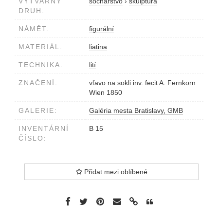
VÝTVARNÝ
sochárstvo
›
skulptúra
DRUH:
NÁMĚT:
figurální
MATERIÁL:
liatina
TECHNIKA:
lití
ZNAČENÍ:
vľavo na sokli inv. fecit A. Fernkorn
Wien 1850
GALERIE:
Galéria mesta Bratislavy, GMB
INVENTÁRNÍ
B 15
ČÍSLO:
Přidat mezi oblíbené