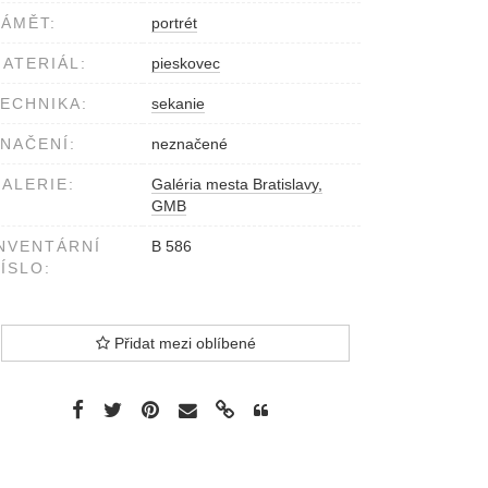
ÁMĚT:
portrét
ATERIÁL:
pieskovec
ECHNIKA:
sekanie
NAČENÍ:
neznačené
ALERIE:
Galéria mesta Bratislavy,
GMB
NVENTÁRNÍ
B 586
ÍSLO:
Přidat mezi oblíbené