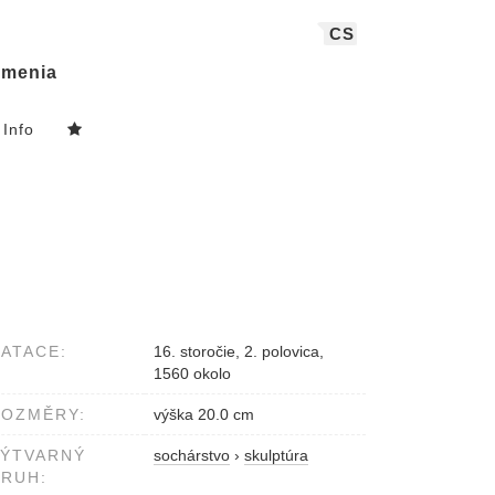
CS
menia
Info
ATACE:
16. storočie, 2. polovica,
1560 okolo
ROZMĚRY:
výška 20.0 cm
VÝTVARNÝ
sochárstvo
›
skulptúra
RUH: