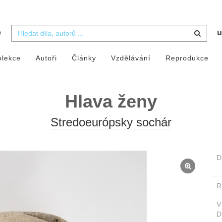
b
u
olekce
Autoři
Články
Vzdělávání
Reprodukce
Hlava ženy
Stredoeurópsky sochár
D
D