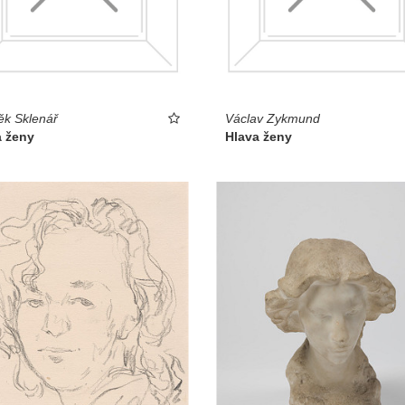
k Sklenář
Václav Zykmund
a ženy
Hlava ženy