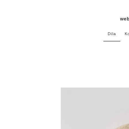
we
Díla
K