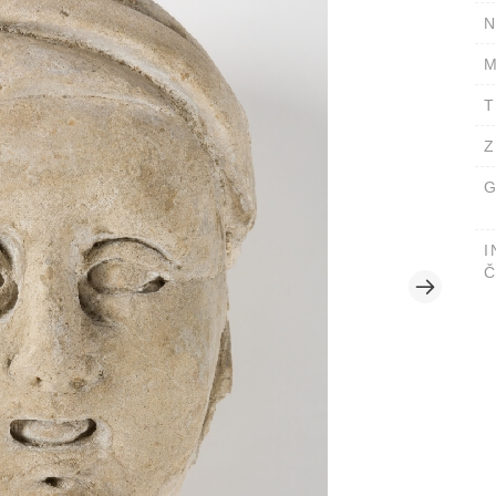
N
M
T
Z
G
I
Č