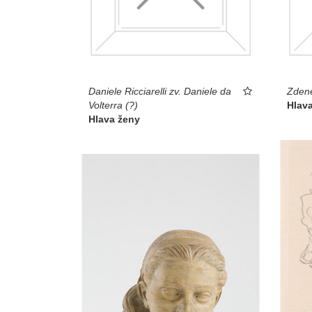
Daniele Ricciarelli zv. Daniele da
Zdeně
Volterra (?)
Hlav
Hlava ženy