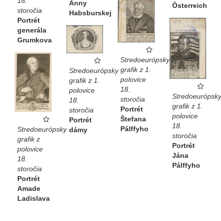
18.
Anny
Österreich
storočia
Habsburskej
Portrét
generála
Grumkova
Stredoeurópsky
grafik z 1.
Stredoeurópsky
polovice
grafik z 1.
18.
polovice
Stredoeurópsk
storočia
18.
grafik z 1.
Portrét
storočia
polovice
Štefana
Portrét
18.
Pálffyho
Stredoeurópsky
dámy
storočia
grafik z
Portrét
polovice
Jána
18.
Pálffyho
storočia
Portrét
Amade
Ladislava