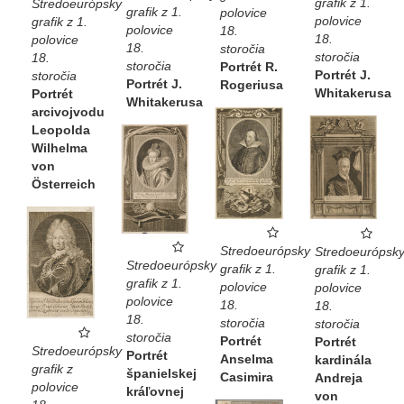
grafik z 1.
Stredoeurópsky
grafik z 1.
polovice
polovice
grafik z 1.
polovice
18.
18.
polovice
18.
storočia
storočia
18.
storočia
Portrét R.
Portrét J.
storočia
Portrét J.
Rogeriusa
Whitakerusa
Portrét
Whitakerusa
arcivojvodu
Leopolda
Wilhelma
von
Österreich
Stredoeurópsky
Stredoeurópsk
Stredoeurópsky
grafik z 1.
grafik z 1.
grafik z 1.
polovice
polovice
polovice
18.
18.
18.
storočia
storočia
storočia
Portrét
Portrét
Stredoeurópsky
Portrét
Anselma
kardinála
grafik z
španielskej
Casimira
Andreja
polovice
kráľovnej
von