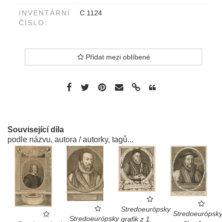
INVENTÁRNÍ
C 1124
ČÍSLO:
Přidat mezi oblíbené
Související díla
podle názvu, autora / autorky, tagů...
Stredoeurópsky
Stredoeurópsk
Stredoeurópsky
grafik z 1.