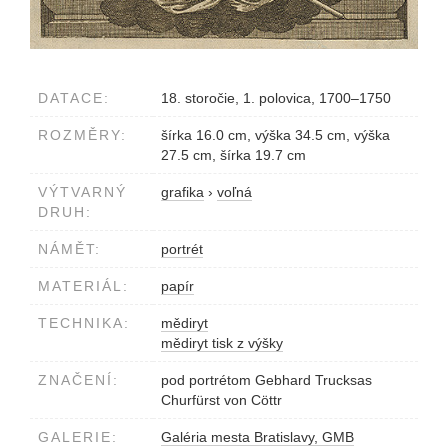
DATACE:
18. storočie, 1. polovica, 1700–1750
ROZMĚRY:
šírka 16.0 cm, výška 34.5 cm, výška
27.5 cm, šírka 19.7 cm
VÝTVARNÝ
grafika
›
voľná
DRUH:
NÁMĚT:
portrét
MATERIÁL:
papír
TECHNIKA:
mědiryt
mědiryt tisk z výšky
ZNAČENÍ:
pod portrétom Gebhard Trucksas
Churfürst von Cöttr
GALERIE:
Galéria mesta Bratislavy, GMB