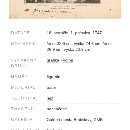
DATACE:
18. storočie, 1. polovica, 1747
ROZMĚRY:
šírka 33.9 cm, výška 24.6 cm, šírka
26.9 cm, výška 20.9 cm
VÝTVARNÝ
grafika
›
voľná
DRUH:
NÁMĚT:
figurální
MATERIÁL:
papír
TECHNIKA:
lept
ZNAČENÍ:
neznačené
GALERIE:
Galéria mesta Bratislavy, GMB