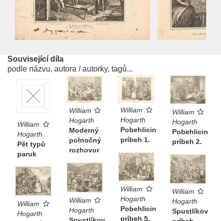
Související díla
podle názvu, autora / autorky, tagů...
William
William
William
Hogarth
Hogarth
Hogarth
William
Pobehlicin
Moderný
Pobehlicin
Hogarth
príbeh 1.
polnočný
príbeh 2.
Pět typů
rozhovor
paruk
William
William
Hogarth
William
Hogarth
William
Pobehlicin
Hogarth
Spustlíkov
Hogarth
príbeh 5.
Spustlíkov