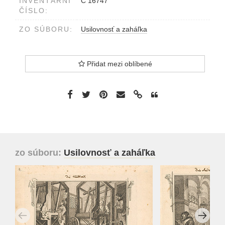
INVENTÁRNÍ
C 16747
ČÍSLO:
ZO SÚBORU:
Usilovnosť a zaháľka
Přidat mezi oblíbené
zo súboru:
Usilovnosť a zaháľka