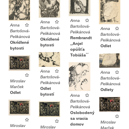
Anna
Anna
Anna
Bartošová-
Bartošová-
Anna
Bartošová-
Pelikánová
Pelikánová
Bartošová-
Pelikánová
Rembrandt
Okrídlené
Pelikánová
Okrídlené
,,Anjel
bytosti
Odlet
bytosti
opúšťa
Tobiáša´´
Anna
Anna
Bartošová-
Bartošová-
Miroslav
Pelikánová
Pelikánová
Marček
Odlet
Odlety
Odlet
bytostí
Anna
Bartošová-
Pelikánová
Oslobodený
sa vracia
Miroslav
domov
Miroslav
Miroslav
Marček