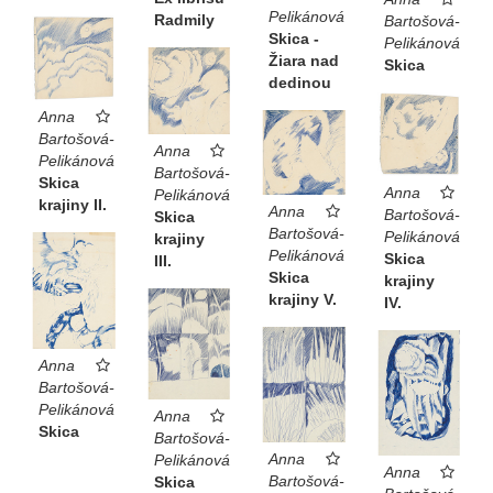
Pelikánová
Radmily
Bartošová-
Skica -
Pelikánová
Žiara nad
Skica
dedinou
Anna
Bartošová-
Anna
Pelikánová
Bartošová-
Skica
Anna
Pelikánová
krajiny II.
Anna
Bartošová-
Skica
Bartošová-
Pelikánová
krajiny
Pelikánová
Skica
III.
Skica
krajiny
krajiny V.
IV.
Anna
Bartošová-
Pelikánová
Anna
Skica
Bartošová-
Anna
Pelikánová
Anna
Bartošová-
Skica