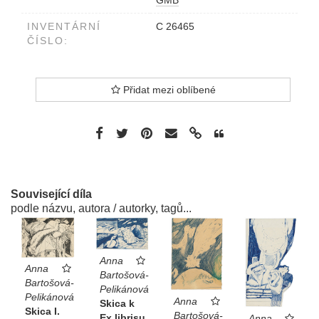
INVENTÁRNÍ
C 26465
ČÍSLO:
Přidat mezi oblíbené
Související díla
podle názvu, autora / autorky, tagů...
Anna
Anna
Bartošová-
Bartošová-
Pelikánová
Pelikánová
Anna
Skica k
Skica I.
Bartošová-
Ex librisu
Anna