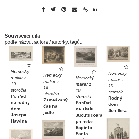
Související díla
podle názvu, autora / autorky, tagů...
Nemecký
Nemecký
Nemecký
maliar z
Nemecký
maliar z
maliar z
19.
maliar z
19.
19.
storočia
19.
storočia
storočia
Pohľad
storočia
Rodný
Zameškaný
na rodný
Pohľad
dom
čas na
dom
na skalu
Schillera
jedlo
Josepa
Jucutucoara
Haydna
pri rieke
Espirito
Santo