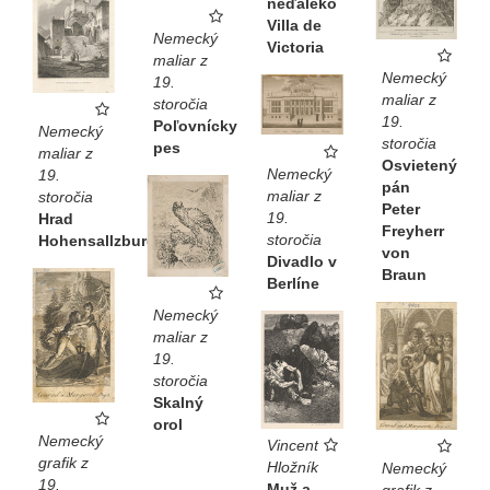
neďaleko
Villa de
Nemecký
Victoria
maliar z
Nemecký
19.
maliar z
storočia
19.
Poľovnícky
Nemecký
storočia
pes
maliar z
Osvietený
Nemecký
19.
pán
maliar z
storočia
Peter
19.
Hrad
Freyherr
storočia
Hohensallzburg
von
Divadlo v
Braun
Berlíne
Nemecký
maliar z
19.
storočia
Skalný
orol
Nemecký
Vincent
grafik z
Hložník
Nemecký
19.
Muž a