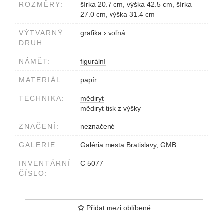
ROZMĚRY:
šírka 20.7 cm, výška 42.5 cm, šírka
27.0 cm, výška 31.4 cm
VÝTVARNÝ
grafika
›
voľná
DRUH:
NÁMĚT:
figurální
MATERIÁL:
papír
TECHNIKA:
mědiryt
mědiryt tisk z výšky
ZNAČENÍ:
neznačené
GALERIE:
Galéria mesta Bratislavy, GMB
INVENTÁRNÍ
C 5077
ČÍSLO:
Přidat mezi oblíbené