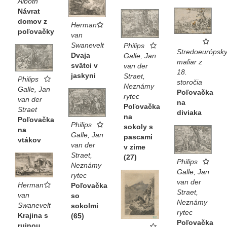
Alboth
Návrat
domov z
Herman
poľovačky
van
Swanevelt
Philips
Stredoeurópsk
Dvaja
Galle, Jan
maliar z
svätci v
van der
18.
jaskyni
Straet,
Philips
storočia
Neznámy
Galle, Jan
Poľovačka
rytec
van der
na
Poľovačka
Straet
diviaka
na
Poľovačka
Philips
sokoly s
na
Galle, Jan
pascami
vtákov
van der
v zime
Straet,
(27)
Philips
Neznámy
Galle, Jan
rytec
van der
Herman
Poľovačka
Straet,
van
so
Neznámy
Swanevelt
sokolmi
rytec
Krajina s
(65)
Poľovačka
ruinou