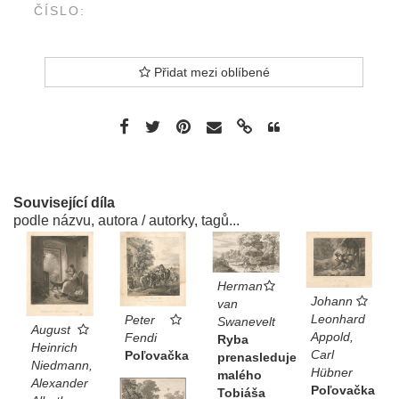
ČÍSLO:
Přidat mezi oblíbené
Související díla
podle názvu, autora / autorky, tagů...
Herman
Johann
van
Leonhard
Peter
Swanevelt
August
Appold,
Fendi
Ryba
Heinrich
Carl
Poľovačka
prenasleduje
Niedmann,
Hübner
malého
Alexander
Poľovačka
Tobiáša