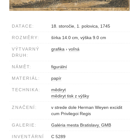
DATACE:
18. storočie, 1. polovica, 1745
ROZMĚRY:
šírka 14.0 cm, výška 9.0 cm
VÝTVARNÝ
grafika
›
voľná
DRUH:
NÁMĚT:
figurální
MATERIÁL:
papír
TECHNIKA:
mědiryt
mědiryt tisk z výšky
ZNAČENÍ:
v strede dole Herman Weyen excidit
cum Privilegoi Regis
GALERIE:
Galéria mesta Bratislavy, GMB
INVENTÁRNÍ
C 5289