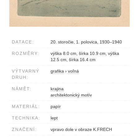
DATACE:
20. storočie, 1. polovica, 1930–1940
ROZMĚRY:
výška 8.0 cm, šírka 10.9 cm, výška
12.5 cm, šírka 16.4 cm
VÝTVARNÝ
grafika
›
voľná
DRUH:
NÁMĚT:
krajina
architektonický motív
MATERIÁL:
papír
TECHNIKA:
lept
ZNAČENÍ:
vpravo dole v obraze K.FRECH