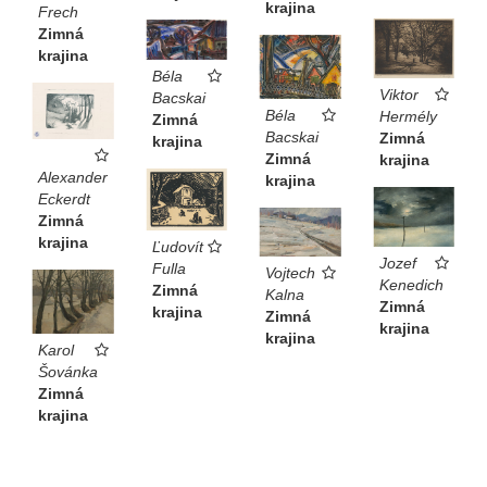
krajina
Frech
Zimná
krajina
Béla
Viktor
Bacskai
Béla
Hermély
Zimná
Bacskai
Zimná
krajina
Zimná
krajina
Alexander
krajina
Eckerdt
Zimná
krajina
Ľudovít
Jozef
Fulla
Vojtech
Kenedich
Zimná
Kalna
Zimná
krajina
Zimná
krajina
krajina
Karol
Šovánka
Zimná
krajina