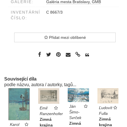
GALERIE:
Galéria mesta Bratislavy, GMB
INVENTÁRNÍ
C 8667/3
ČÍSLO:
Přidat mezi oblíbené
Související díla
podle názvu, autora / autorky, tagů...
Ján
Ľudovít
Emil
Šimo-
Fulla
Ranzenhofer
Svrček
Zimná
Zimná
Zimná
Karol
krajina
krajina