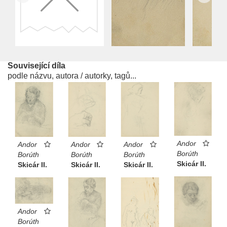
Související díla
podle názvu, autora / autorky, tagů...
Andor
Andor
Andor
Andor
Borúth
Borúth
Borúth
Borúth
Skicár II.
Skicár II.
Skicár II.
Skicár II.
Andor
Borúth