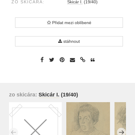
ZO SKICÁRA:
Skicár I.
(19/40)
Přidat mezi oblíbené
stáhnout
zo skicára:
Skicár I.
(19/40)