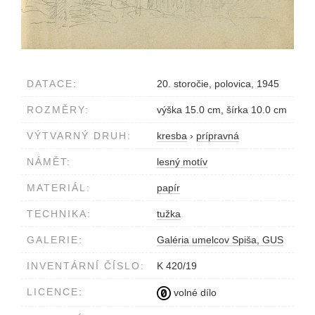
DATACE:
20. storočie, polovica, 1945
ROZMĚRY:
výška 15.0 cm, šírka 10.0 cm
VÝTVARNÝ DRUH:
kresba
›
prípravná
NÁMĚT:
lesný motív
MATERIÁL:
papír
TECHNIKA:
tužka
GALERIE:
Galéria umelcov Spiša, GUS
INVENTÁRNÍ ČÍSLO:
K 420/19
LICENCE:
volné dílo