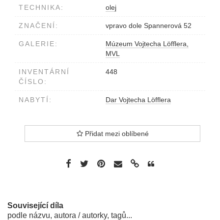
TECHNIKA:
olej
ZNAČENÍ:
vpravo dole Spannerová 52
GALERIE:
Múzeum Vojtecha Löfflera,
MVL
INVENTÁRNÍ
448
ČÍSLO:
NABYTÍ:
Dar Vojtecha Löfflera
Přidat mezi oblíbené
Související díla
podle názvu, autora / autorky, tagů...