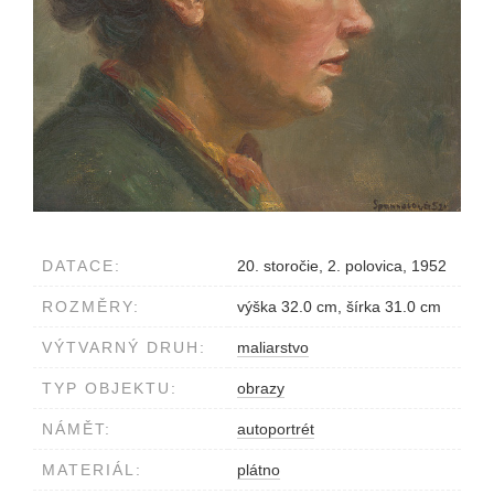
DATACE:
20. storočie, 2. polovica, 1952
ROZMĚRY:
výška 32.0 cm, šírka 31.0 cm
VÝTVARNÝ DRUH:
maliarstvo
TYP OBJEKTU:
obrazy
NÁMĚT:
autoportrét
MATERIÁL:
plátno