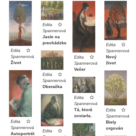
Edita
Spannerová
Jasle na
prechádzke
Edita
Edita
Spannerová
Spannerová
Nový
Edita
Život
život
Spannerová
Večer
Edita
Spannerová
Oberačka
Edita
Spannerová
Tá, ktorá
Edita
zostarla.
Spannerová
Edita
Biely
Spannerová
orgován
Edita
Autoportrét