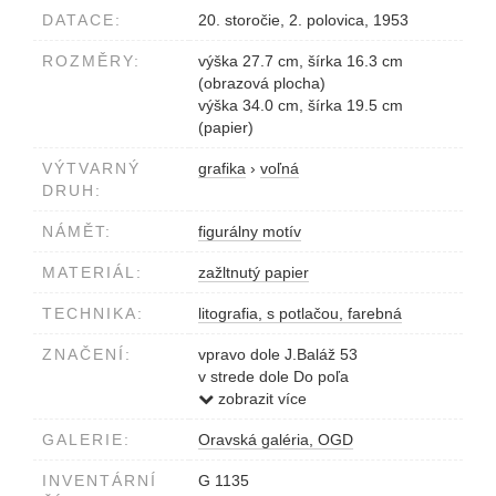
DATACE:
20. storočie, 2. polovica, 1953
ROZMĚRY:
výška 27.7 cm, šírka 16.3 cm
(obrazová plocha)
výška 34.0 cm, šírka 19.5 cm
(papier)
VÝTVARNÝ
grafika
›
voľná
DRUH:
NÁMĚT:
figurálny motív
MATERIÁL:
zažltnutý papier
TECHNIKA:
litografia, s potlačou, farebná
ZNAČENÍ:
vpravo dole J.Baláž 53
v strede dole Do poľa
vľavo dole EA lito
zobrazit více
GALERIE:
Oravská galéria, OGD
INVENTÁRNÍ
G 1135