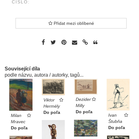
ČÍSLO:
Přidat mezi oblíbené
Související díla
podle názvu, autora / autorky, tagů...
Dezider
Viktor
Milly
Hermély
Do poľa
Do poľa
Ivan
Milan
Štubňa
Mravec
Do poľa
Do poľa