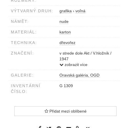
ROZMĚRY:
VÝTVARNÝ DRUH:
grafika
›
voľná
NÁMĚT:
nude
MATERIÁL:
karton
TECHNIKA:
dřevořez
ZNAČENÍ:
v strede dole Akt / V.hložník /
1947
vľavo dole 1/30
zobrazit více
GALERIE:
Oravská galéria, OGD
INVENTÁRNÍ
G 1309
ČÍSLO:
Přidat mezi oblíbené