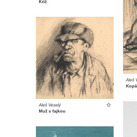
Kríž
Aleš 
Kopáč
Aleš Veselý
Muž s fajkou