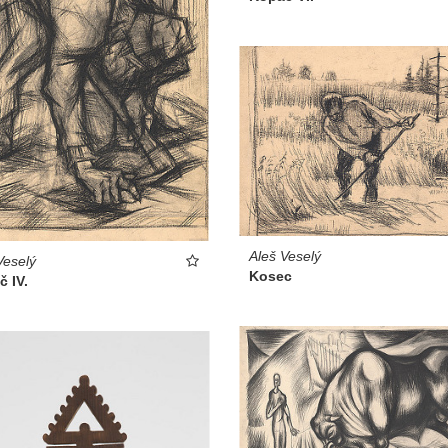
Aleš Veselý
Veselý
Kosec
 IV.