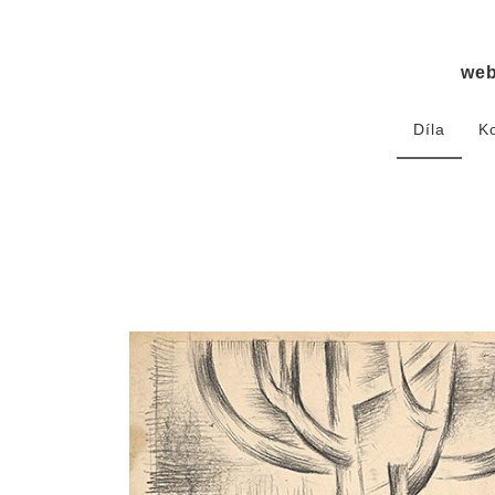
we
Díla
K