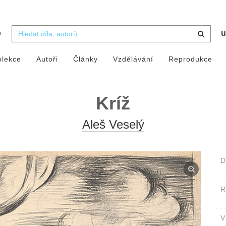
b
u
olekce
Autoři
Články
Vzdělávání
Reprodukce
Kríž
Aleš Veselý
D
V