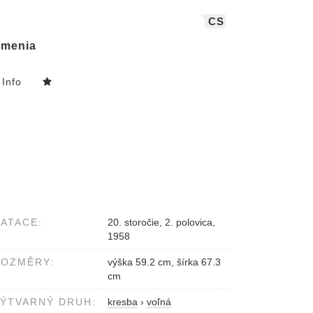
CS
menia
Info
ATACE:
20. storočie, 2. polovica,
1958
ROZMĚRY:
výška 59.2 cm, šírka 67.3
cm
ÝTVARNÝ DRUH:
kresba
›
voľná