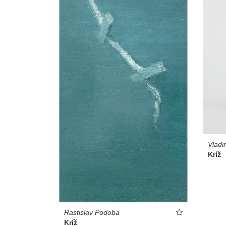
Vlad
Kríž
Rastislav Podoba
Kríž