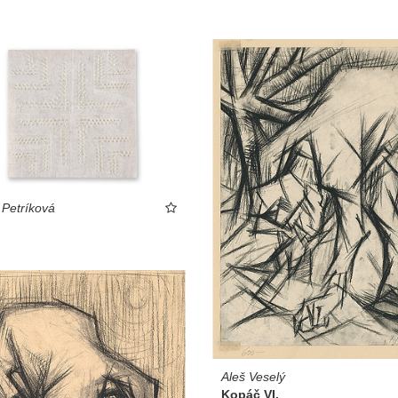
 Petríková
Aleš Veselý
Kopáč VI.