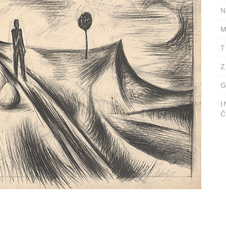
N
M
T
Z
G
I
Č