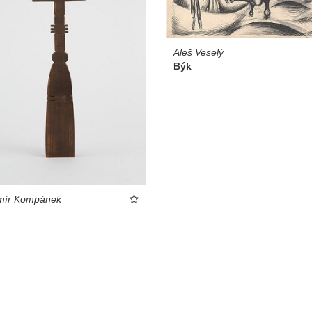
Aleš Veselý
Býk
imír Kompánek