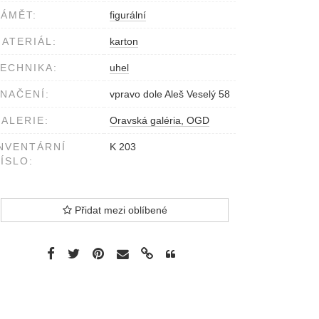
ÁMĚT:
figurální
ATERIÁL:
karton
ECHNIKA:
uhel
NAČENÍ:
vpravo dole Aleš Veselý 58
ALERIE:
Oravská galéria, OGD
NVENTÁRNÍ
K 203
ÍSLO:
Přidat mezi oblíbené