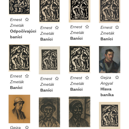
Ernest
Zmeták
Ernest
Ernest
Ernest
Odpočívajúci
Zmeták
Zmeták
Zmeták
baníci
Baníci
Baníci
Baníci
Ernest
Gejza
Ernest
Ernest
Zmeták
Angyal
Zmeták
Zmeták
Baníci
Hlava
Baníci
Baníci
baníka
Gejza