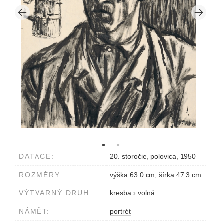
DATACE:
20. storočie, polovica, 1950
ROZMĚRY:
výška 63.0 cm, šírka 47.3 cm
VÝTVARNÝ DRUH:
kresba
›
voľná
NÁMĚT:
portrét