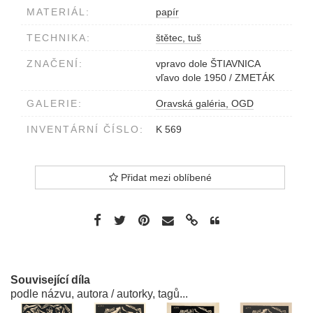
MATERIÁL:
papír
TECHNIKA:
štětec, tuš
ZNAČENÍ:
vpravo dole ŠTIAVNICA
vľavo dole 1950 / ZMETÁK
GALERIE:
Oravská galéria, OGD
INVENTÁRNÍ ČÍSLO:
K 569
Přidat mezi oblíbené
Související díla
podle názvu, autora / autorky, tagů...