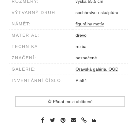
ROZMĚRY:
výška 65.5 cm
VÝTVARNÝ DRUH:
sochárstvo
›
skulptúra
NÁMĚT:
figurálny motív
MATERIÁL:
dřevo
TECHNIKA:
rezba
ZNAČENÍ:
neznačené
GALERIE:
Oravská galéria, OGD
INVENTÁRNÍ ČÍSLO:
P 584
Přidat mezi oblíbené