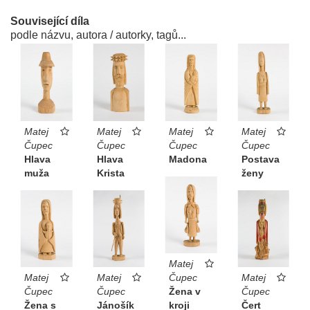
Související díla
podle názvu, autora / autorky, tagů...
Matej
Matej
Matej
Matej
Čupec
Čupec
Čupec
Čupec
Hlava
Hlava
Madona
Postava
muža
Krista
ženy
Matej
Matej
Matej
Čupec
Matej
Čupec
Čupec
Žena v
Čupec
Žena s
Jánošík
kroji
Čert