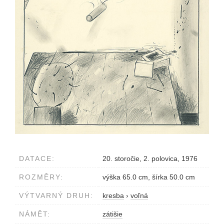
DATACE:
20. storočie, 2. polovica, 1976
ROZMĚRY:
výška 65.0 cm, šírka 50.0 cm
VÝTVARNÝ DRUH:
kresba
›
voľná
NÁMĚT:
zátišie