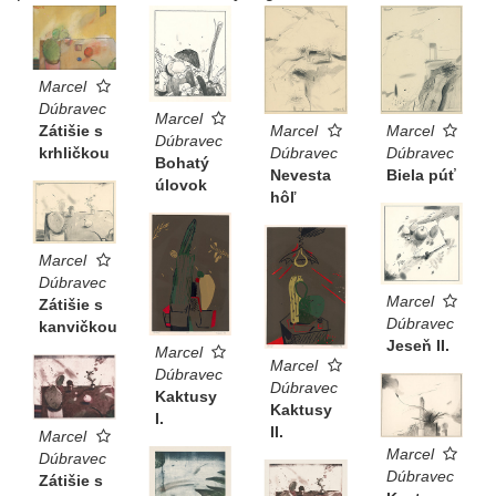
Marcel
Dúbravec
Marcel
Zátišie s
Marcel
Marcel
Dúbravec
krhličkou
Dúbravec
Dúbravec
Bohatý
Nevesta
Biela púť
úlovok
hôľ
Marcel
Dúbravec
Marcel
Zátišie s
Dúbravec
kanvičkou
Jeseň II.
Marcel
Marcel
Dúbravec
Dúbravec
Kaktusy
Kaktusy
I.
II.
Marcel
Marcel
Dúbravec
Dúbravec
Zátišie s