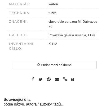
MATERIÁL:
karton
TECHNIKA:
tužka
ZNAČENÍ:
vľavo dole ceruzou M. Dúbravec
76
GALERIE:
Považská galéria umenia, PGU
INVENTÁRNÍ
K 112
ČÍSLO:
Přidat mezi oblíbené
Související díla
podle názvu, autora / autorky, tagů...