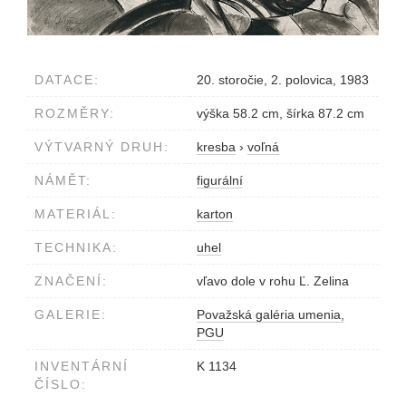
DATACE:
20. storočie, 2. polovica, 1983
ROZMĚRY:
výška 58.2 cm, šírka 87.2 cm
VÝTVARNÝ DRUH:
kresba
›
voľná
NÁMĚT:
figurální
MATERIÁL:
karton
TECHNIKA:
uhel
ZNAČENÍ:
vľavo dole v rohu Ľ. Zelina
GALERIE:
Považská galéria umenia,
PGU
INVENTÁRNÍ
K 1134
ČÍSLO: