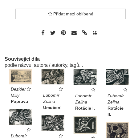
Přidat mezi oblíbené
Související díla
podle názvu, autora / autorky, tagů...
Dezider
Ľubomír
Milly
Ľubomír
Ľubomír
Zelina
Poprava
Zelina
Zelina
Umučení
Rotácie I.
Rotácie
II.
Ľubomír