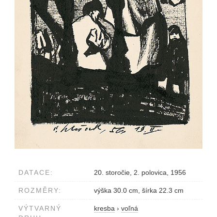
DATACE:
20. storočie, 2. polovica, 1956
ROZMĚRY:
výška 30.0 cm, šírka 22.3 cm
VÝTVARNÝ
kresba
›
voľná