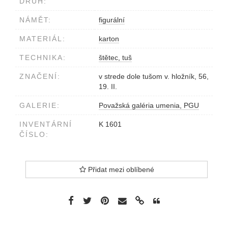
DRUH:
NÁMĚT:
figurální
MATERIÁL:
karton
TECHNIKA:
štětec, tuš
ZNAČENÍ:
v strede dole tušom v. hložník, 56,
19. II.
GALERIE:
Považská galéria umenia, PGU
INVENTÁRNÍ
K 1601
ČÍSLO:
Přidat mezi oblíbené