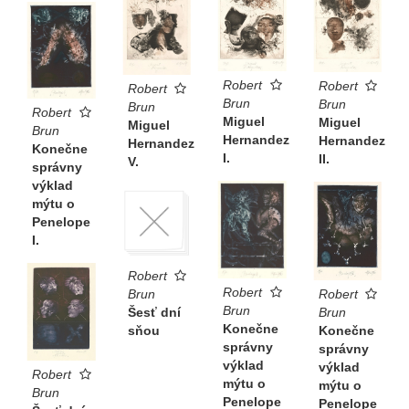
Robert
Robert
Robert
Brun
Brun
Brun
Robert
Miguel
Miguel
Miguel
Brun
Hernandez
Hernandez
Hernandez
Konečne
I.
II.
V.
správny
výklad
mýtu o
Penelope
I.
Robert
Robert
Brun
Robert
Brun
Šesť dní
Brun
Konečne
sňou
Konečne
správny
správny
výklad
výklad
Robert
mýtu o
mýtu o
Brun
Penelope
Penelope