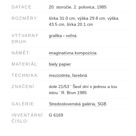
DATACE:
20. storočie, 2. polovica, 1985
ROZMĚRY:
šírka 31.0 cm, výška 29.8 cm, výška
43.5 cm, šírka 20.1 cm
VÝTVARNÝ
grafika
›
voľná
DRUH:
NÁMĚT:
imaginatívna kompozícia
MATERIÁL:
biely papier
TECHNIKA:
mezzotinta, farebná
ZNAČENÍ:
dole 21/53 ' Šesť dní s jednou a tou
istou ' R. Brun 1985
GALERIE:
Stredoslovenská galéria, SGB
INVENTÁRNÍ
G 6169
ČÍSLO: