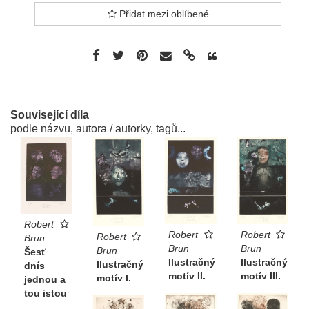
Přidat mezi oblíbené
Související díla
podle názvu, autora / autorky, tagů...
Robert
Robert
Robert
Robert
Brun
Brun
Brun
Brun
Šesť
Ilustračný
Ilustračný
Ilustračný
dnís
motív II.
motív III.
motív I.
jednou a
tou istou