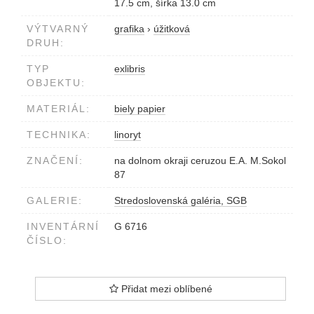
17.5 cm, šírka 13.0 cm
VÝTVARNÝ
grafika
›
úžitková
DRUH:
TYP
exlibris
OBJEKTU:
MATERIÁL:
biely papier
TECHNIKA:
linoryt
ZNAČENÍ:
na dolnom okraji ceruzou E.A. M.Sokol
87
GALERIE:
Stredoslovenská galéria, SGB
INVENTÁRNÍ
G 6716
ČÍSLO:
Přidat mezi oblíbené