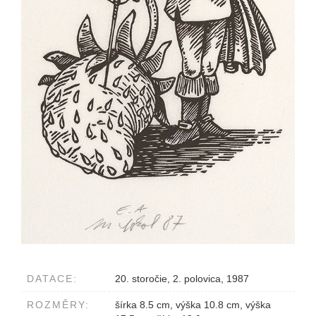
DATACE:
20. storočie, 2. polovica, 1987
ROZMĚRY:
šírka 8.5 cm, výška 10.8 cm, výška