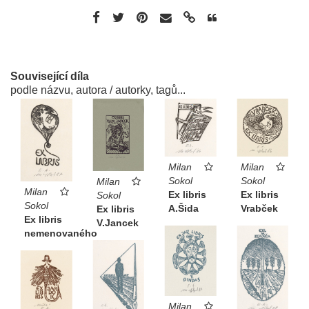
Související díla
podle názvu, autora / autorky, tagů...
Milan
Milan
Sokol
Sokol
Milan
Milan
Ex libris
Ex libris
Sokol
Sokol
A.Šida
Vrabček
Ex libris
Ex libris
V.Jancek
nemenovaného
Milan