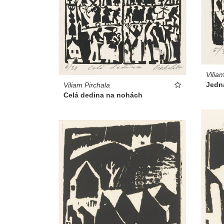
Vilia
Jedn
Viliam Pirchala
Celá dedina na nohách