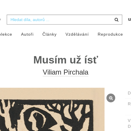
b
u
olekce
Autoři
Články
Vzdělávání
Reprodukce
Musím už ísť
Viliam Pirchala
D
D