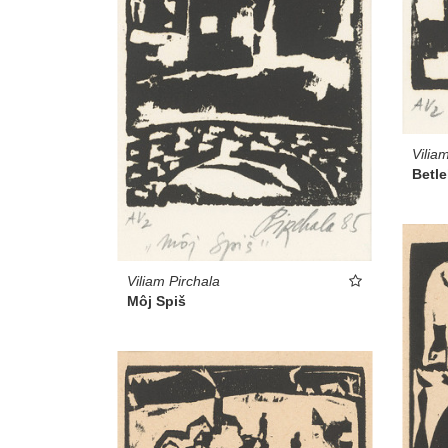
Vilia
Betl
Viliam Pirchala
Môj Spiš