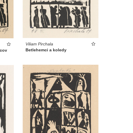
Viliam Pirchala
Betlehemci a koledy
vcov