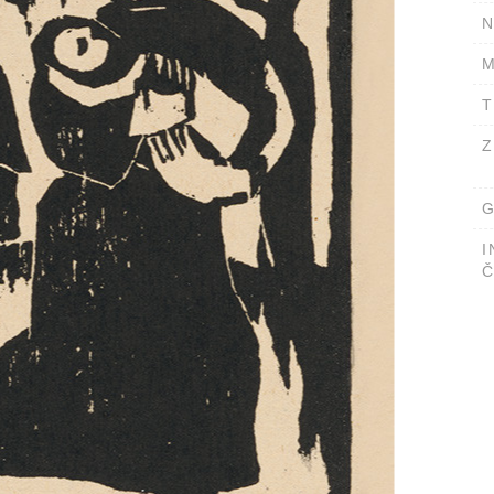
N
M
T
Z
G
I
Č