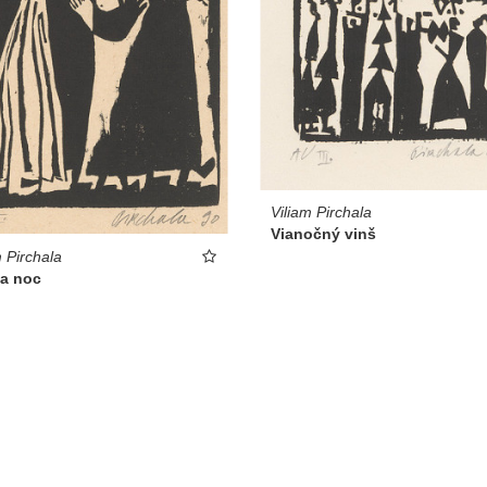
Viliam Pirchala
Vianočný vinš
m Pirchala
na noc