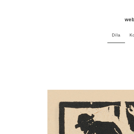
we
Díla
K