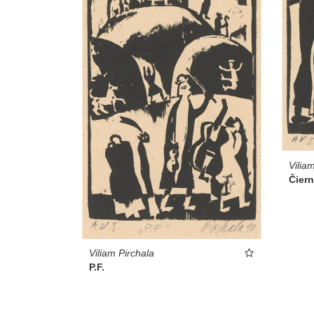
Vilia
Čier
Viliam Pirchala
P.F.