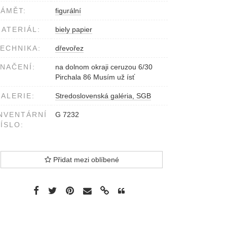
ÁMĚT:
figurální
ATERIÁL:
biely papier
ECHNIKA:
dřevořez
NAČENÍ:
na dolnom okraji ceruzou 6/30
Pirchala 86 Musím už ísť
ALERIE:
Stredoslovenská galéria, SGB
NVENTÁRNÍ
G 7232
ÍSLO:
Přidat mezi oblíbené