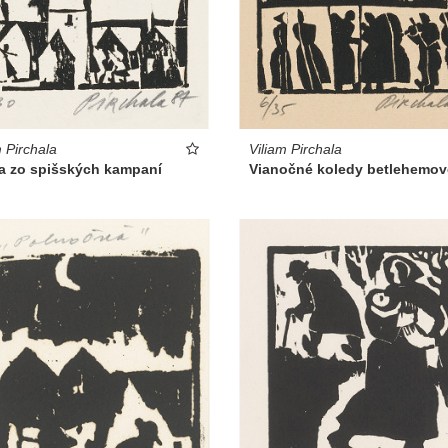
m Pirchala
Viliam Pirchala
a zo spišských kampaní
Vianočné koledy betlehemo