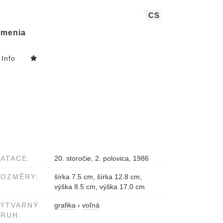
CS
menia
Info
ATACE:
20. storočie, 2. polovica, 1986
ROZMĚRY:
šírka 7.5 cm, šírka 12.8 cm,
výška 8.5 cm, výška 17.0 cm
VÝTVARNÝ
grafika
›
voľná
RUH: