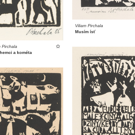
Viliam Pirchala
Musím ísť
m Pirchala
ehemci a kométa