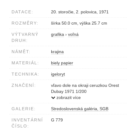
DATACE:
20. storočie, 2. polovica, 1971
ROZMĚRY:
šírka 50.0 cm, výška 25.7 cm
VÝTVARNÝ
grafika
›
voľná
DRUH:
NÁMĚT:
krajina
MATERIÁL:
biely papier
TECHNIKA:
igeloryt
ZNAČENÍ:
vľavo dole na okraji ceruzkou Orest
Dubay 1971 1/200
vpravo dole Nad horami
zobrazit více
GALERIE:
Stredoslovenská galéria, SGB
INVENTÁRNÍ
G 779
ČÍSLO: