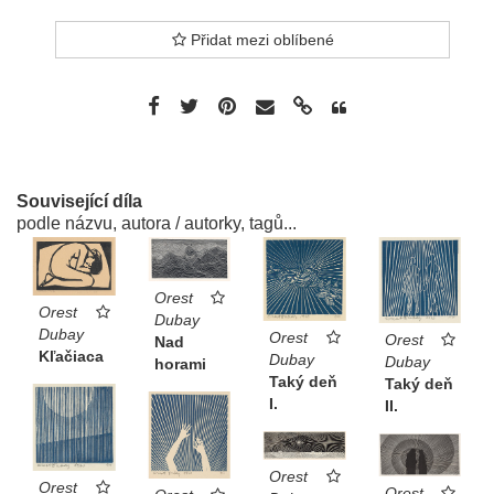
Přidat mezi oblíbené
Související díla
podle názvu, autora / autorky, tagů...
Orest
Orest
Dubay
Dubay
Orest
Orest
Nad
Kľačiaca
Dubay
Dubay
horami
Taký deň
Taký deň
I.
II.
Orest
Orest
Orest