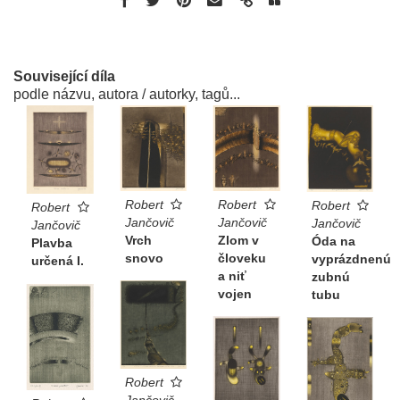
Související díla
podle názvu, autora / autorky, tagů...
Robert
Robert
Robert
Robert
Jančovič
Jančovič
Jančovič
Jančovič
Zlom v
Vrch
Óda na
Plavba
človeku
snovo
vyprázdnenú
určená I.
a niť
zubnú
vojen
tubu
Robert