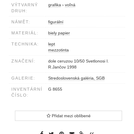
VÝTVARNÝ
grafika
›
voľná
DRUH:
NÁMĚT:
figurální
MATERIÁL:
biely papier
TECHNIKA:
lept
mezzotinta
ZNAČENÍ:
dole ceruzou 10/50 Svetlonosi I.
R.Jančov 1998
GALERIE:
Stredoslovenská galéria, SGB
INVENTÁRNÍ
G 8655
ČÍSLO:
Přidat mezi oblíbené