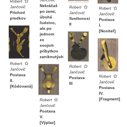
Jančovič
Robert
Nekráčaš
Jančovič
Robert
Robert
po zemi,
Príchod
Jančovič
Jančovič
úbohé
predkov
Svetlonosi
Postava
ľudstvo,
II
I.
ale po
[Nositeľ]
jednom
zo
svojich
príbytkov
zaniknutých
Robert
Robert
Jančovič
Jančovič
Postava
Robert
Postava
II.
Jančovič
III
[Kódovaná]
Postava
IV.
[Fragment]
Robert
Jančovič
Postava
V.
[Výplaz]