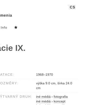
CS
menia
Info
cie IX.
ATACE:
1968–1970
ROZMĚRY:
výška 9.0 cm, šírka 24.0
cm
ÝTVARNÝ DRUH:
iné médiá
›
fotografia
iné médiá
›
koncept