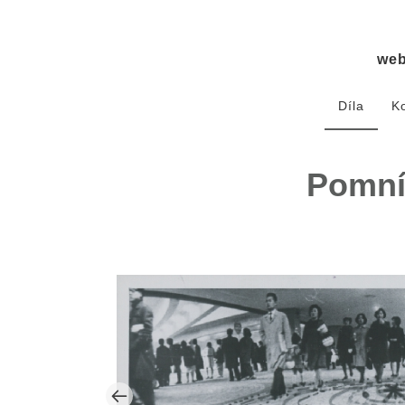
we
Díla
K
Pomník