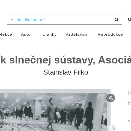
b
u
olekce
Autoři
Články
Vzdělávání
Reprodukce
 slnečnej sústavy, Asociá
Stanislav Filko
D
V