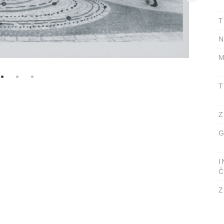
T
N
M
T
Z
G
I
Č
Z