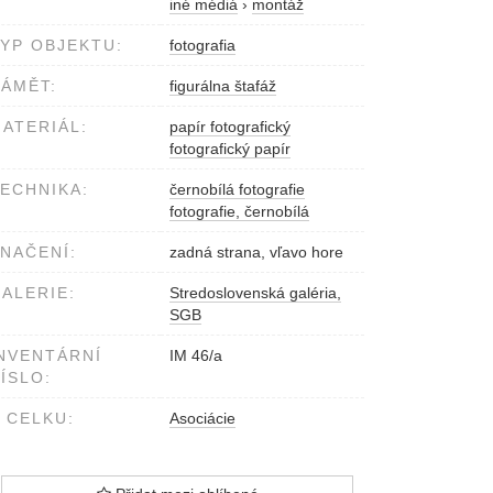
iné médiá
›
montáž
YP OBJEKTU:
fotografia
ÁMĚT:
figurálna štafáž
ATERIÁL:
papír fotografický
fotografický papír
ECHNIKA:
černobílá fotografie
fotografie, černobílá
NAČENÍ:
zadná strana, vľavo hore
ALERIE:
Stredoslovenská galéria,
SGB
NVENTÁRNÍ
IM 46/a
ÍSLO:
 CELKU:
Asociácie