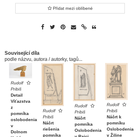
Přidat mezi oblíbené
Související díla
podle názvu, autora / autorky, tagů...
Rudolf
Pribiš
Detail
Víťazstva
Rudolf
Rudolf
z
Pribiš
Rudolf
Pribiš
pomníka
Náčrt k
Pribiš
Náčrt
oslobodenia
pomníku
Náčrt
pomníka
v
Oslobodenia
riešenia
Oslobodenia
Dolnom
v Žiline
pomníka
v Rajci