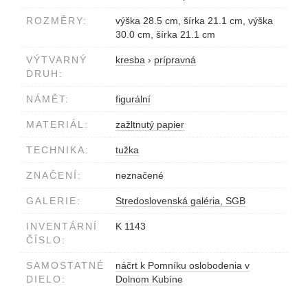
ROZMĚRY:
výška 28.5 cm, šírka 21.1 cm, výška
30.0 cm, šírka 21.1 cm
VÝTVARNÝ
kresba
›
prípravná
DRUH:
NÁMĚT:
figurální
MATERIÁL:
zažltnutý papier
TECHNIKA:
tužka
ZNAČENÍ:
neznačené
GALERIE:
Stredoslovenská galéria, SGB
INVENTÁRNÍ
K 1143
ČÍSLO:
SAMOSTATNÉ
náčrt k Pomníku oslobodenia v
DIELO:
Dolnom Kubíne