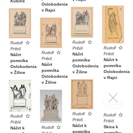
Kubíne
Oslobodenia
v Rajci
Rudolf
Rudolf
Rudolf
Pribiš
Pribiš
Rudolf
Pribiš
Náčrt
Náčrt
Pribiš
Náčrt k
pomníka
pomníka
Náčrt
pomníku
Oslobodenia
Oslobodenia
pomníka
Oslobodenia
v Žiline
v Žiline
Oslobodenia
v Rajci
v Žiline
Rudolf
Rudolf
Rudolf
Pribiš
Pribiš
Pribiš
Náčrt k
Skica k
Rudolf
Náčrt k
pomníku
pomníku