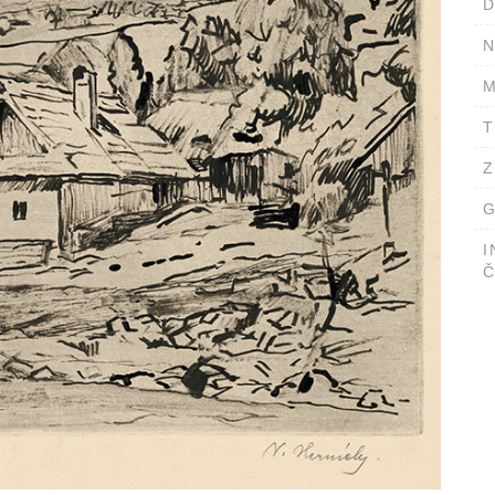
D
N
M
T
Z
G
I
Č