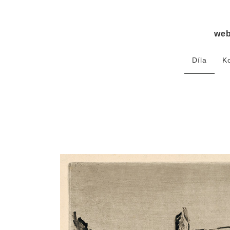
we
Díla
K