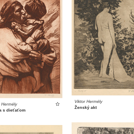
Viktor Hermély
r Hermély
Ženský akt
a s dieťaťom