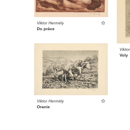
Viktor Hermély
Do práce
Vikto
Voly
Viktor Hermély
Oranie