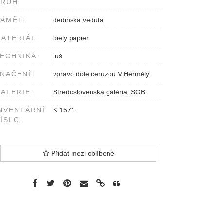
RUH:
ÁMĚT:
dedinská veduta
ATERIÁL:
biely papier
ECHNIKA:
tuš
NAČENÍ:
vpravo dole ceruzou V.Hermély.
ALERIE:
Stredoslovenská galéria, SGB
NVENTÁRNÍ
K 1571
ÍSLO:
Přidat mezi oblíbené