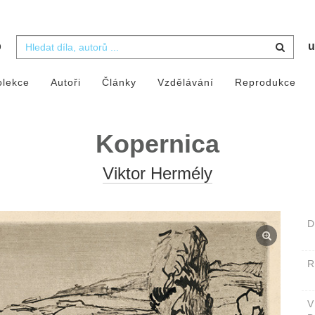
b
u
olekce
Autoři
Články
Vzdělávání
Reprodukce
Kopernica
Viktor Hermély
D