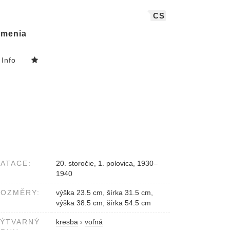
CS
menia
Info
ATACE:
20. storočie, 1. polovica, 1930–
1940
ROZMĚRY:
výška 23.5 cm, šírka 31.5 cm,
výška 38.5 cm, šírka 54.5 cm
VÝTVARNÝ
kresba
›
voľná