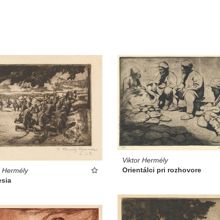
Viktor Hermély
Orientálci pri rozhovore
r Hermély
esia