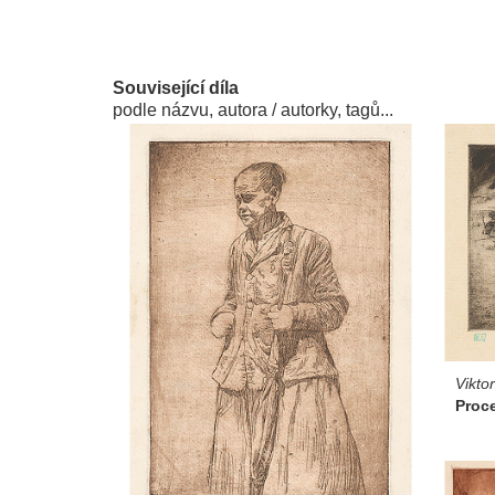
Související díla
podle názvu, autora / autorky, tagů...
Vikto
Proc