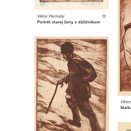
Viktor Hermély
Portrét starej ženy s dáždnikom
Vikto
Matk