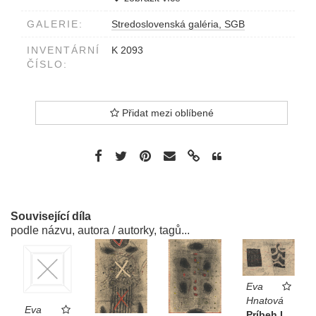
GALERIE:
Stredoslovenská galéria, SGB
INVENTÁRNÍ
K 2093
ČÍSLO:
Přidat mezi oblíbené
Související díla
podle názvu, autora / autorky, tagů...
Eva
Hnatová
Eva
Príbeh I.