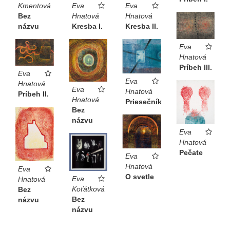
Kmentová
Eva
Eva
Bez
Hnatová
Hnatová
názvu
Kresba I.
Kresba II.
Eva
Hnatová
Príbeh III.
Eva
Eva
Hnatová
Eva
Hnatová
Príbeh II.
Hnatová
Priesečník
Bez
názvu
Eva
Hnatová
Pečate
Eva
Hnatová
Eva
O svetle
Eva
Hnatová
Koťátková
Bez
Bez
názvu
názvu