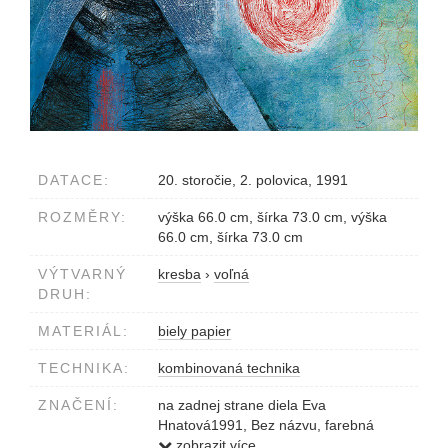
DATACE:
20. storočie, 2. polovica, 1991
ROZMĚRY:
výška 66.0 cm, šírka 73.0 cm, výška
66.0 cm, šírka 73.0 cm
VÝTVARNÝ
kresba
›
voľná
DRUH:
MATERIÁL:
biely papier
TECHNIKA:
kombinovaná technika
ZNAČENÍ:
na zadnej strane diela Eva
Hnatová1991, Bez názvu, farebná
monotypia, 73x66 cm
zobrazit více