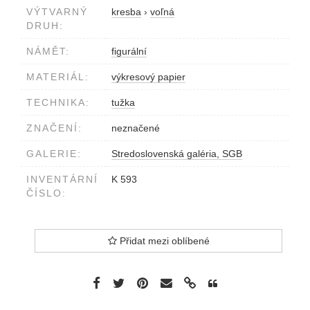
VÝTVARNÝ
kresba
›
voľná
DRUH:
NÁMĚT:
figurální
MATERIÁL:
výkresový papier
TECHNIKA:
tužka
ZNAČENÍ:
neznačené
GALERIE:
Stredoslovenská galéria, SGB
INVENTÁRNÍ
K 593
ČÍSLO:
Přidat mezi oblíbené