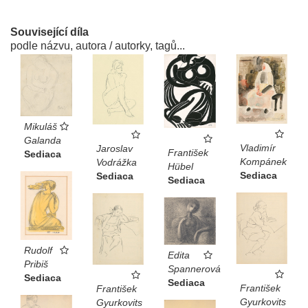
Související díla
podle názvu, autora / autorky, tagů...
Mikuláš
Galanda
Vladimír
Jaroslav
František
Sediaca
Kompánek
Vodrážka
Hübel
Sediaca
Sediaca
Sediaca
Rudolf
Edita
Pribiš
Spannerová
Sediaca
Sediaca
František
František
Gyurkovits
Gyurkovits