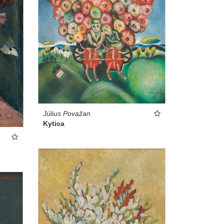
Július Považan
Kytica