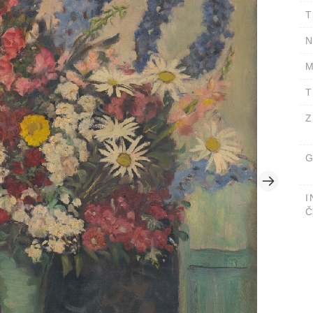
T
N
M
T
Z
G
I
Č