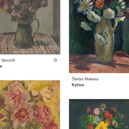
s Nemčík
a
Štefan Makara
Kytica