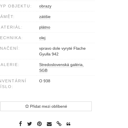
YP OBJEKTU:
obrazy
ÁMĚT:
zátišie
ATERIÁL:
plátno
ECHNIKA:
olej
NAČENÍ:
vpravo dole vyryté Flache
Gyulla 942
ALERIE:
Stredoslovenská galéria,
SGB
NVENTÁRNÍ
O 938
ÍSLO:
Přidat mezi oblíbené