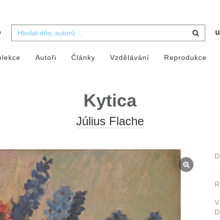
b
u
olekce
Autoři
Články
Vzdělávání
Reprodukce
Kytica
Július Flache
D
D