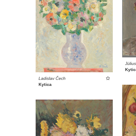
Júliu
Kytic
Ladislav Čech
Kytica