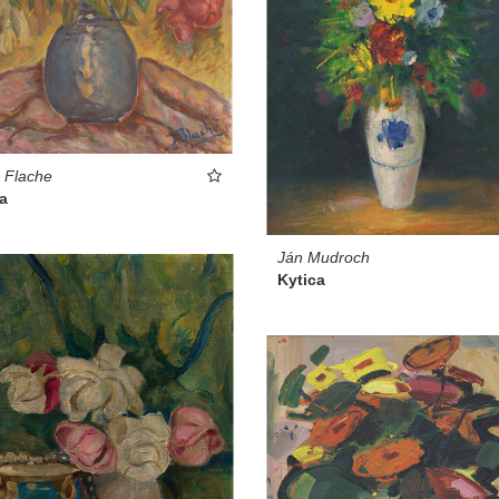
s Flache
a
Ján Mudroch
Kytica