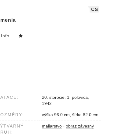
CS
menia
Info
ATACE:
20. storočie, 1. polovica,
1942
ROZMĚRY:
výška 96.0 cm, šírka 82.0 cm
VÝTVARNÝ
maliarstvo
›
obraz závesný
RUH: