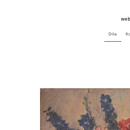
we
Díla
K