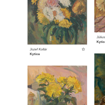
Júliu
Kytic
Jozef Kollár
Kytica