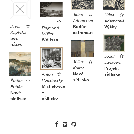
Jiřina
Jiřina
Adamcová
Adamcová
Jiřina
Budúci
Výšky
Rajmund
Kaplická
astronaut
Müller
bez
Sídlisko.
názvu
Jozef
Július
Jankovič
Koller
Projekt
Nové
sídliska
Anton
sídlisko
Podstraský
Štefan
Michalovce
Bubán
–
Nové
sídlisko
sídlisko