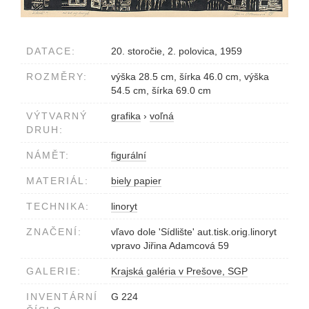
DATACE:
20. storočie, 2. polovica, 1959
ROZMĚRY:
výška 28.5 cm, šírka 46.0 cm, výška
54.5 cm, šírka 69.0 cm
VÝTVARNÝ
grafika
›
voľná
DRUH:
NÁMĚT:
figurální
MATERIÁL:
biely papier
TECHNIKA:
linoryt
ZNAČENÍ:
vľavo dole 'Sídlište' aut.tisk.orig.linoryt
vpravo Jiřina Adamcová 59
GALERIE:
Krajská galéria v Prešove, SGP
INVENTÁRNÍ
G 224