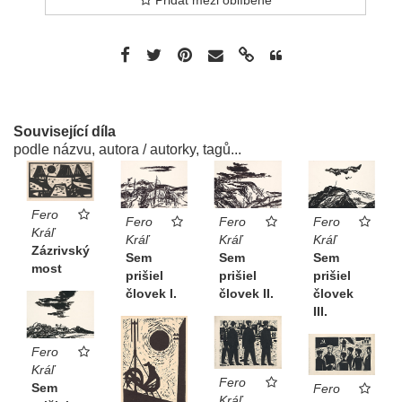
Přidat mezi oblíbené
Související díla
podle názvu, autora / autorky, tagů...
Fero
Fero
Fero
Fero
Kráľ
Kráľ
Kráľ
Kráľ
Zázrivský
Sem
Sem
Sem
most
prišiel
prišiel
prišiel
človek I.
človek II.
človek
III.
Fero
Kráľ
Fero
Sem
Fero
Kráľ