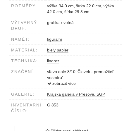
ROZMĚRY:
výška 34.0 cm, šírka 22.0 cm, výška
42.0 cm, šírka 29.8 cm
VÝTVARNÝ
grafika
›
voľná
DRUH:
NÁMĚT:
figurální
MATERIÁL:
biely papier
TECHNIKA:
linorez
ZNAČENÍ:
vľavo dole 8/10 'Človek - premožiteľ
vesmíru'
vpravo dole Kráľ 71
zobrazit více
GALERIE:
Krajská galéria v Prešove, SGP
INVENTÁRNÍ
G 853
ČÍSLO: