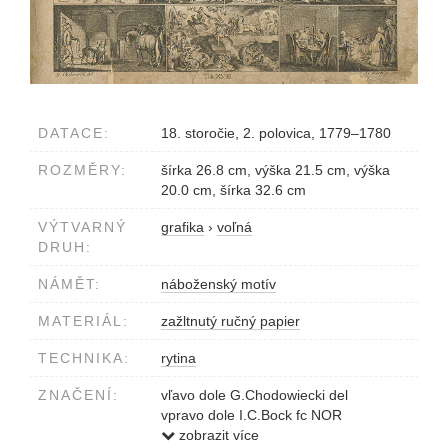
DATACE:
18. storočie, 2. polovica, 1779–1780
ROZMĚRY:
šírka 26.8 cm, výška 21.5 cm, výška
20.0 cm, šírka 32.6 cm
VÝTVARNÝ
grafika
›
voľná
DRUH:
NÁMĚT:
náboženský motív
MATERIÁL:
zažltnutý ručný papier
TECHNIKA:
rytina
ZNAČENÍ:
vľavo dole G.Chodowiecki del
vpravo dole I.C.Bock fc NOR
v strede Tab.XVIII.
zobrazit více