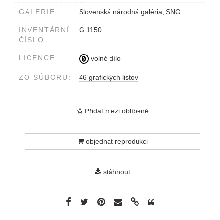
GALERIE:
Slovenská národná galéria, SNG
INVENTÁRNÍ
G 1150
ČÍSLO:
LICENCE:
volné dílo
ZO SÚBORU:
46 grafických listov
Přidat mezi oblíbené
objednat reprodukci
stáhnout