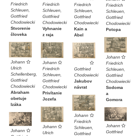
Friedrich
Friedrich
Friedrich
Friedrich
Schleuen,
Schleuen,
Schleuen,
Schleuen,
Gottfried
Gottfried
Gottfried
Gottfried
Chodowiecki
Chodowiecki
Chodowiecki
Chodowiecki
Stvorenie
Vyhnanie
Kain a
Potopa
človeka
z raja
Abel
Johann
Johann
Johann
Friedrich
Ulrich
Friedrich
Gottfried
Schleuen,
Schellenberg,
Schleuen,
Chodowiecki
Gottfried
Gottfried
Gottfried
Jakubov
Chodowiecki
Chodowiecki
Chodowiecki
návrat
Sodoma
Abraham
Privítanie
a
obetuje
Jozefa
Gomora
Izáka
Johann
Friedrich
Johann
Johann
Schleuen,
Johann
Gottfried
Ulrich
Gottfried