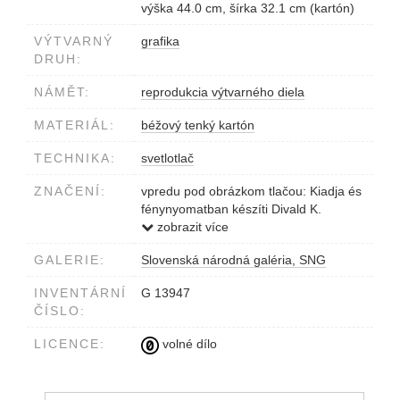
výška 44.0 cm, šírka 32.1 cm (kartón)
VÝTVARNÝ
grafika
DRUH:
NÁMĚT:
reprodukcia výtvarného diela
MATERIÁL:
béžový tenký kartón
TECHNIKA:
svetlotlač
ZNAČENÍ:
vpredu pod obrázkom tlačou: Kiadja és
fénynyomatban készíti Divald K.
Budapest és Eperjes.
zobrazit více
vpredu v strede dolu tlačou: Halvásár.
GALERIE:
Slovenská národná galéria, SNG
vpredu vľavo dolu tlačou: Le marché
aux poissons.
INVENTÁRNÍ
G 13947
vpredu vpravo dolu tlačou: Der
ČÍSLO:
fishmarkt.
vpredu na dolnom okraji v strede
LICENCE:
volné dílo
tlačou: Festette: A. van Ostade.