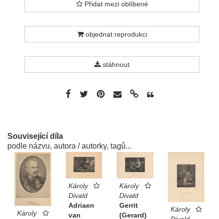
Přidat mezi oblíbené
objednat reprodukci
stáhnout
Související díla
podle názvu, autora / autorky, tagů...
Károly
Károly
Divald
Divald
Gerrit
Adriaen
Károly
Károly
(Gerard)
van
Divald