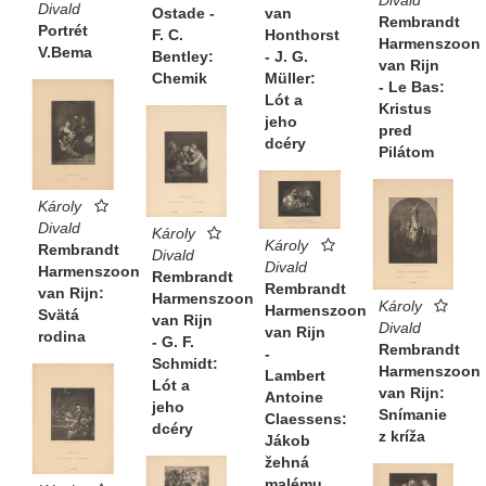
Divald
van
Ostade -
Rembrandt
Portrét
Honthorst
F. C.
Harmenszoon
V.Bema
- J. G.
Bentley:
van Rijn
Müller:
Chemik
- Le Bas:
Lót a
Kristus
jeho
pred
dcéry
Pilátom
Károly
Divald
Károly
Károly
Rembrandt
Divald
Divald
Harmenszoon
Rembrandt
Rembrandt
van Rijn:
Harmenszoon
Károly
Harmenszoon
Svätá
van Rijn
Divald
van Rijn
rodina
- G. F.
Rembrandt
-
Schmidt:
Harmenszoon
Lambert
Lót a
van Rijn:
Antoine
jeho
Snímanie
Claessens:
dcéry
z kríža
Jákob
žehná
malému