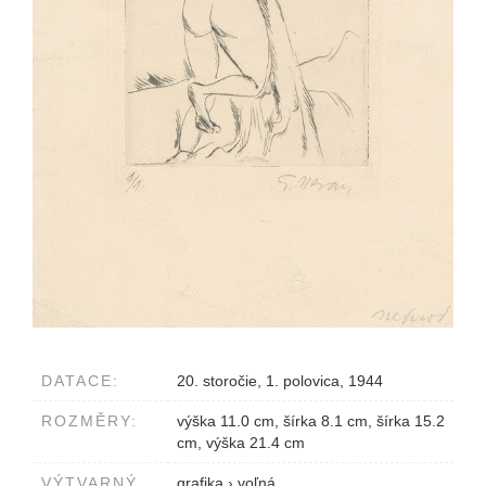
DATACE:
20. storočie, 1. polovica, 1944
ROZMĚRY:
výška 11.0 cm, šírka 8.1 cm, šírka 15.2
cm, výška 21.4 cm
VÝTVARNÝ
grafika
›
voľná