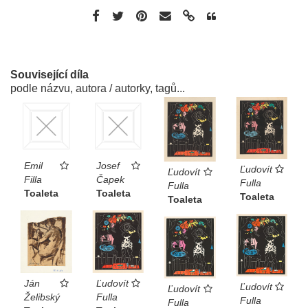
Související díla
podle názvu, autora / autorky, tagů...
Emil
Josef
Ľudovít
Ľudovít
Filla
Čapek
Fulla
Fulla
Toaleta
Toaleta
Toaleta
Toaleta
Ján
Ľudovít
Ľudovít
Ľudovít
Želibský
Fulla
Fulla
Fulla