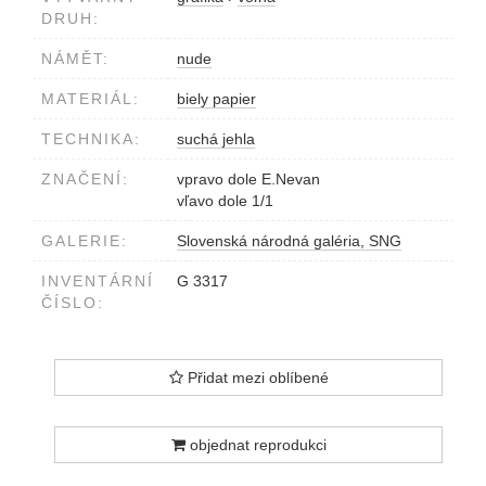
DRUH:
NÁMĚT:
nude
MATERIÁL:
biely papier
TECHNIKA:
suchá jehla
ZNAČENÍ:
vpravo dole E.Nevan
vľavo dole 1/1
GALERIE:
Slovenská národná galéria, SNG
INVENTÁRNÍ
G 3317
ČÍSLO:
Přidat mezi oblíbené
objednat reprodukci